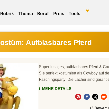
♥
Rubrik
Thema
Beruf
Preis
Tools
ostüm: Aufblasbares Pferd
Super lustiges, aufblasbares Pferd & Co
Sie perfekt kostümiert als Cowboy auf d
Faschingsparty! Die Lacher sind garantie
ℹ️
MEHR DETAILS
(3 Bewert