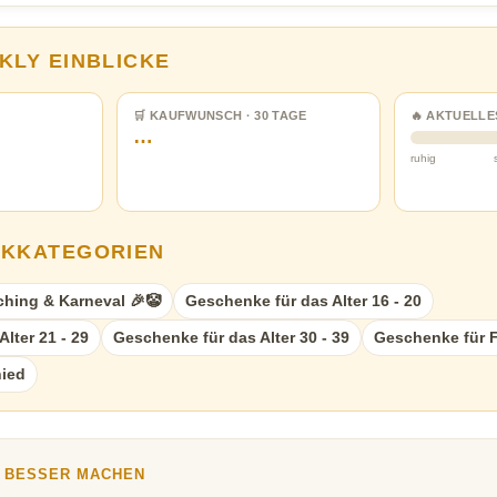
KLY EINBLICKE
🛒 KAUFWUNSCH · 30 TAGE
🔥 AKTUELLE
…
ruhig
NKKATEGORIEN
hing & Karneval 🎉🤡
Geschenke für das Alter 16 - 20
lter 21 - 29
Geschenke für das Alter 30 - 39
Geschenke für 
ied
Y BESSER MACHEN