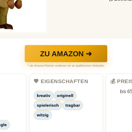
ZU AMAZON ➜
* als Amazon-Partner verdienen wir an qualifizierten Verkäufen
💖 EIGENSCHAFTEN
💰 PRE
bis 6
kreativ
originell
spielerisch
tragbar
witzig
ngle