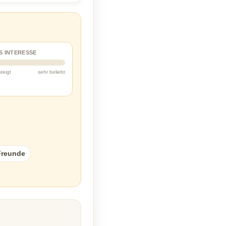
S INTERESSE
steigt
sehr beliebt
Freunde