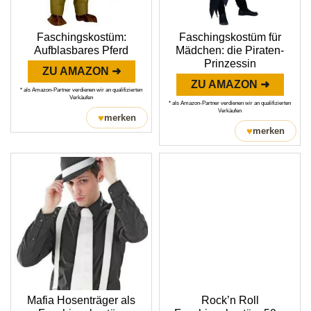
Faschingskostüm:
Faschingskostüm für
Aufblasbares Pferd
Mädchen: die Piraten-
Prinzessin
ZU AMAZON ➜
ZU AMAZON ➜
* als Amazon-Partner verdienen wir an qualifizierten
Verkäufen
* als Amazon-Partner verdienen wir an qualifizierten
Verkäufen
♥
merken
♥
merken
Mafia Hosenträger als
Rock’n Roll