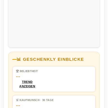
📊 GESCHENKLY EINBLICKE
🏆 BELIEBTHEIT
…
TREND
ANZEIGEN
🛒 KAUFWUNSCH · 30 TAGE
…