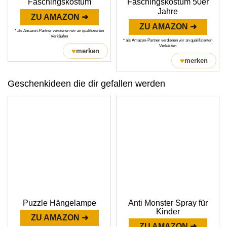
Faschingskostüm
Faschingskostüm 50er
Jahre
ZU AMAZON ➜
ZU AMAZON ➜
* als Amazon-Partner verdienen wir an qualifizierten
Verkäufen
* als Amazon-Partner verdienen wir an qualifizierten
Verkäufen
♥
merken
♥
merken
Geschenkideen die dir gefallen werden
Puzzle Hängelampe
Anti Monster Spray für
Kinder
ZU AMAZON ➜
ZU AMAZON ➜