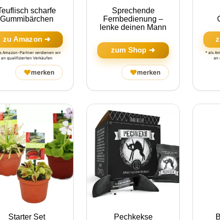
Teuflisch scharfe
Sprechende
Gummibärchen
Fernbedienung –
lenke deinen Mann
zu Amazon ➜
z
zum Shop ➜
ls Amazon-Partner verdienen wir
* als A
an qualifizierten Verkäufen
an 
♥
♥
merken
merken
Starter Set
Pechkekse
B