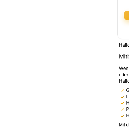
Hall
Mit
Wenn
oder 
Hall
G
L
H
P
H
Mit 