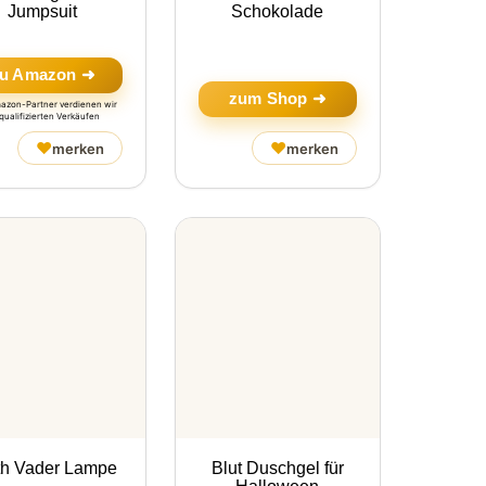
Jumpsuit
Schokolade
u Amazon ➜
zum Shop ➜
mazon-Partner verdienen wir
qualifizierten Verkäufen
♥
♥
merken
merken
th Vader Lampe
Blut Duschgel für