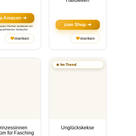
Halloween
u Amazon ➜
zum Shop ➜
mazon-Partner verdienen wir
qualifizierten Verkäufen
♥
♥
merken
merken
🔥 Im Trend
rinzessinnen
Unglückskekse
üm für Fasching