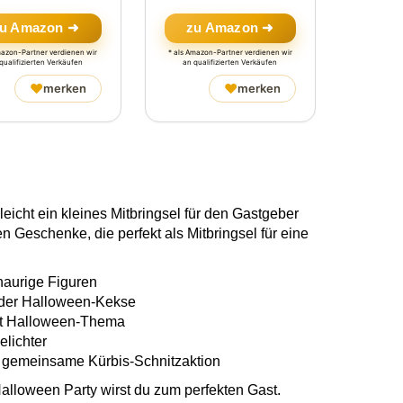
u Amazon ➜
zu Amazon ➜
mazon-Partner verdienen wir
* als Amazon-Partner verdienen wir
qualifizierten Verkäufen
an qualifizierten Verkäufen
♥
♥
merken
merken
eicht ein kleines Mitbringsel für den Gastgeber
n Geschenke, die perfekt als Mitbringsel für eine
haurige Figuren
oder Halloween-Kekse
it Halloween-Thema
lichter
ne gemeinsame Kürbis-Schnitzaktion
Halloween Party wirst du zum perfekten Gast.