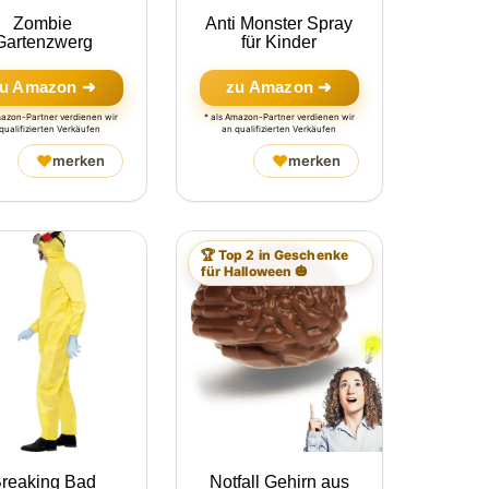
Zombie
Anti Monster Spray
Gartenzwerg
für Kinder
u Amazon ➜
zu Amazon ➜
mazon-Partner verdienen wir
* als Amazon-Partner verdienen wir
qualifizierten Verkäufen
an qualifizierten Verkäufen
♥
♥
merken
merken
🏆 Top 2 in Geschenke
für Halloween 🎃
reaking Bad
Notfall Gehirn aus