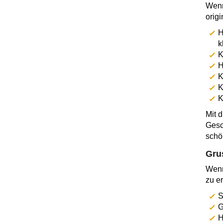
Wenn
origi
H
k
K
H
K
K
K
Mit 
Gesc
schö
Gru
Wenn
zu e
S
G
H