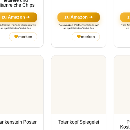
fettfreie und
itamreiche Chips
zu Amazon ➜
zu Amazon ➜
z
ls Amazon-Partner verdienen wir
* als Amazon-Partner verdienen wir
* als A
an qualifizierten Verkäufen
an qualifizierten Verkäufen
an 
♥
♥
merken
merken
ankenstein Poster
Totenkopf Spiegelei
P
Kost