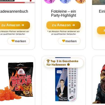
adewannenbuch
Fotoleine – ein
Ein
Party-Highlight
zu Amazon ➜
zu Amazon ➜
ls Amazon-Partner verdienen wir
* als Amazon-Partner verdienen wir
an qualifizierten Verkäufen
an qualifizierten Verkäufen
♥
♥
merken
merken
🏆 Top 3 in Geschenke
für Halloween 🎃