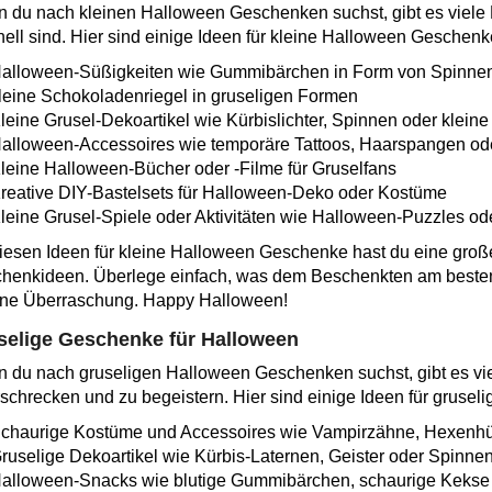
 du nach kleinen Halloween Geschenken suchst, gibt es viele M
nell sind. Hier sind einige Ideen für kleine Halloween Geschenk
alloween-Süßigkeiten wie Gummibärchen in Form von Spinnen
leine Schokoladenriegel in gruseligen Formen
leine Grusel-Dekoartikel wie Kürbislichter, Spinnen oder kleine
alloween-Accessoires wie temporäre Tattoos, Haarspangen o
leine Halloween-Bücher oder -Filme für Gruselfans
reative DIY-Bastelsets für Halloween-Deko oder Kostüme
leine Grusel-Spiele oder Aktivitäten wie Halloween-Puzzles o
diesen Ideen für kleine Halloween Geschenke hast du eine groß
henkideen. Überlege einfach, was dem Beschenkten am besten g
ne Überraschung. Happy Halloween!
selige Geschenke für Halloween
 du nach gruseligen Halloween Geschenken suchst, gibt es vie
rschrecken und zu begeistern. Hier sind einige Ideen für gruse
chaurige Kostüme und Accessoires wie Vampirzähne, Hexenhü
ruselige Dekoartikel wie Kürbis-Laternen, Geister oder Spinne
alloween-Snacks wie blutige Gummibärchen, schaurige Keks