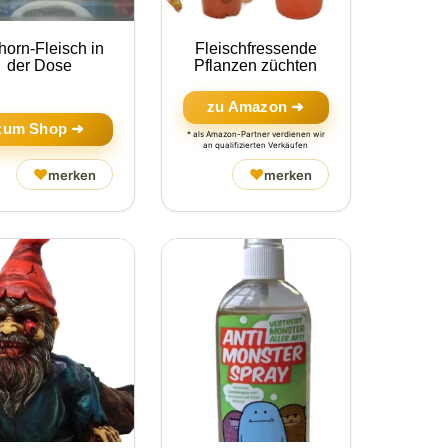
horn-Fleisch in
Fleischfressende
der Dose
Pflanzen züchten
zu Amazon ➜
zum Shop ➜
* als Amazon-Partner verdienen wir
an qualifizierten Verkäufen
♥
♥
merken
merken