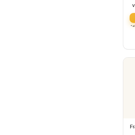
v
* a
Fr