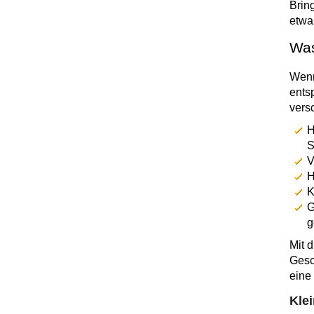
Brin
etwa
Was
Wenn
ents
vers
H
S
V
H
K
G
g
Mit 
Gesc
eine
Kle