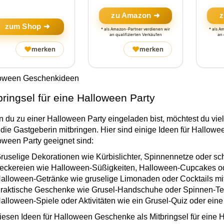
zu Amazon ➜
z
zum Shop ➜
* als Amazon-Partner verdienen wir
* als A
an qualifizierten Verkäufen
an 
♥
♥
merken
merken
oween Geschenkideen
bringsel für eine Halloween Party
 du zu einer Halloween Party eingeladen bist, möchtest du viell
die Gastgeberin mitbringen. Hier sind einige Ideen für Hallowee
oween Party geeignet sind:
ruselige Dekorationen wie Kürbislichter, Spinnennetze oder sc
eckereien wie Halloween-Süßigkeiten, Halloween-Cupcakes 
alloween-Getränke wie gruselige Limonaden oder Cocktails m
raktische Geschenke wie Grusel-Handschuhe oder Spinnen-Tee
alloween-Spiele oder Aktivitäten wie ein Grusel-Quiz oder ei
diesen Ideen für Halloween Geschenke als Mitbringsel für eine 