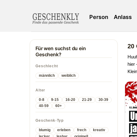
Person
Anlass
20 
Für wen suchst du ein
Geschenk?
Huuh
hier
Geschlecht
Klei
männlich
weiblich
Alter
0-8
9-15
16-20
21-29
30-39
40-59
60+
Geschenk-Typ
blumig
erleben
frech
kreativ
lecker
lesbar
originell