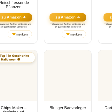
Fleischfressende
Pflanzen
zu Amazon ➜
zu Amazon ➜
z
ls Amazon-Partner verdienen wir
* als Amazon-Partner verdienen wir
* als A
an qualifizierten Verkäufen
an qualifizierten Verkäufen
an 
♥
♥
merken
merken
 Top 1 in Geschenke
r Halloween 🎃
Chips Maker –
Blutiger Badvorleger
Dar