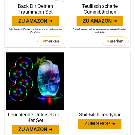
Back Dir Deinen
Teuflisch scharfe
Traummann Set
Gummibärchen
ZU AMAZON ➜
ZU AMAZON ➜
* als Amazon-Partner verdienen wir an qualifizierten
* als Amazon-Partner verdienen wir an qualifizierten
Verkäufen
Verkäufen
♥
♥
merken
merken
Leuchtende Untersetzer –
Shit Bitch Teddybär
4er Set
ZUM SHOP ➜
ZU AMAZON ➜