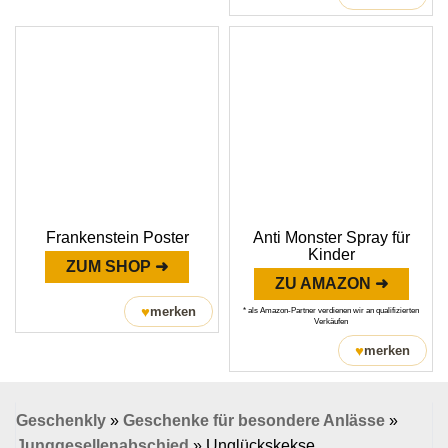
Frankenstein Poster
Anti Monster Spray für
Kinder
ZUM SHOP ➜
ZU AMAZON ➜
♥
merken
* als Amazon-Partner verdienen wir an qualifizierten
Verkäufen
♥
merken
Geschenkly
»
Geschenke für besondere Anlässe
»
Junggesellenabschied
»
Unglückskekse