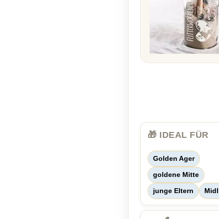
🎁 IDEAL FÜR
Golden Ager
goldene Mitte
junge Eltern
Midl