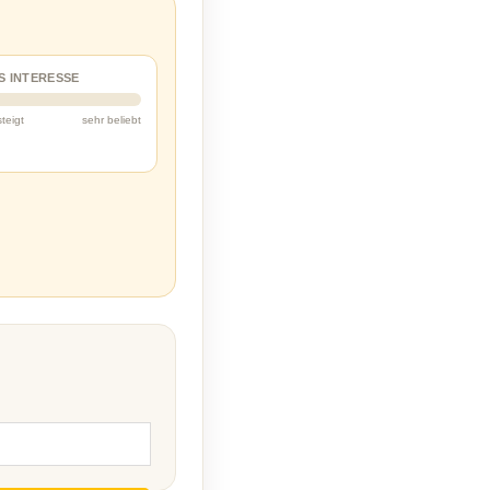
S INTERESSE
steigt
sehr beliebt