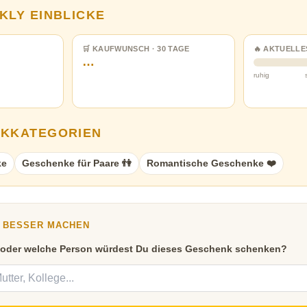
KLY EINBLICKE
🛒 KAUFWUNSCH · 30 TAGE
🔥 AKTUELLE
…
ruhig
NKKATEGORIEN
ke
Geschenke für Paare 👫
Romantische Geschenke ❤️
Y BESSER MACHEN
 oder welche Person würdest Du dieses Geschenk schenken?