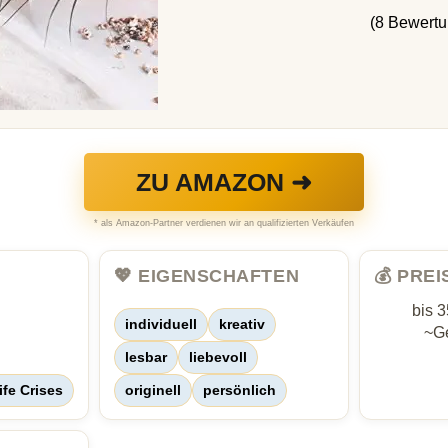
(8 Bewert
ZU AMAZON ➜
* als Amazon-Partner verdienen wir an qualifizierten Verkäufen
💖 EIGENSCHAFTEN
💰 PRE
bis 
individuell
kreativ
~Ge
lesbar
liebevoll
ife Crises
originell
persönlich