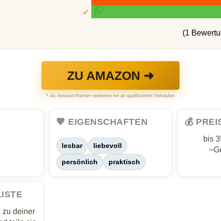
(1 Bewert
ZU AMAZON ➜
* als Amazon-Partner verdienen wir an qualifizierten Verkäufen
💖 EIGENSCHAFTEN
💰 PRE
bis 
lesbar
liebevoll
~Ge
persönlich
praktisch
LISTE
zu deiner