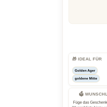
🎁 IDEAL FÜR
Golden Ager
goldene Mitte
🗳️ WUNSCH
Füge das Geschenk 