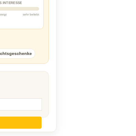
S INTERESSE
steigt
sehr beliebt
chtsgeschenke