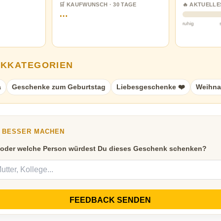
🛒 KAUFWUNSCH · 30 TAGE
🔥 AKTUELLE
…
ruhig
NKKATEGORIEN
a
Geschenke zum Geburtstag
Liebesgeschenke ❤️
Weihna
Y BESSER MACHEN
 oder welche Person würdest Du dieses Geschenk schenken?
FEEDBACK SENDEN