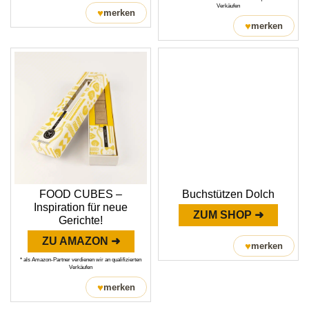
Verkäufen
♥
merken
♥
merken
FOOD CUBES –
Buchstützen Dolch
Inspiration für neue
ZUM SHOP ➜
Gerichte!
ZU AMAZON ➜
♥
merken
* als Amazon-Partner verdienen wir an qualifizierten
Verkäufen
♥
merken