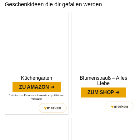
Geschenkideen die dir gefallen werden
Küchengarten
Blumenstrauß – Alles
Liebe
ZU AMAZON ➜
ZUM SHOP ➜
* als Amazon-Partner verdienen wir an qualifizierten
Verkäufen
♥
merken
♥
merken