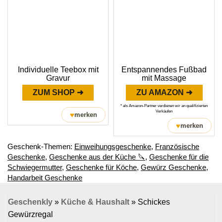
Individuelle Teebox mit
Entspannendes Fußbad
Gravur
mit Massage
ZUM SHOP ➜
ZU AMAZON ➜
* als Amazon-Partner verdienen wir an qualifizierten
Verkäufen
♥
merken
♥
merken
Geschenk-Themen:
Einweihungsgeschenke
,
Französische
Geschenke
,
Geschenke aus der Küche 🔪
,
Geschenke für die
Schwiegermutter
,
Geschenke für Köche
,
Gewürz Geschenke
,
Handarbeit Geschenke
Geschenkly
»
Küche & Haushalt
»
Schickes
Gewürzregal