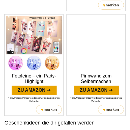
♥
merken
Fotoleine – ein Party-
Pinnwand zum
Highlight
Selbermachen
ZU AMAZON ➜
ZU AMAZON ➜
* als Amazon-Partner verdienen wir an qualifizierten
* als Amazon-Partner verdienen wir an qualifizierten
Verkäufen
Verkäufen
♥
♥
merken
merken
Geschenkideen die dir gefallen werden