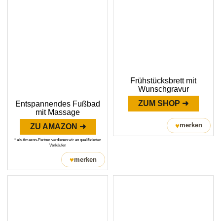
Frühstücksbrett mit
Wunschgravur
ZUM SHOP ➜
Entspannendes Fußbad
mit Massage
♥
merken
ZU AMAZON ➜
* als Amazon-Partner verdienen wir an qualifizierten
Verkäufen
♥
merken