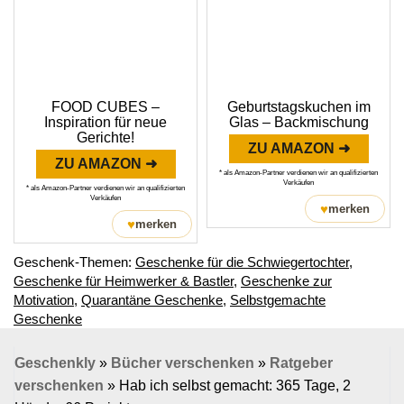
FOOD CUBES –
Geburtstagskuchen im
Inspiration für neue
Glas – Backmischung
Gerichte!
ZU AMAZON ➜
ZU AMAZON ➜
* als Amazon-Partner verdienen wir an qualifizierten
Verkäufen
* als Amazon-Partner verdienen wir an qualifizierten
Verkäufen
♥
merken
♥
merken
Geschenk-Themen:
Geschenke für die Schwiegertochter
,
Geschenke für Heimwerker & Bastler
,
Geschenke zur
Motivation
,
Quarantäne Geschenke
,
Selbstgemachte
Geschenke
Geschenkly
»
Bücher verschenken
»
Ratgeber
verschenken
»
Hab ich selbst gemacht: 365 Tage, 2