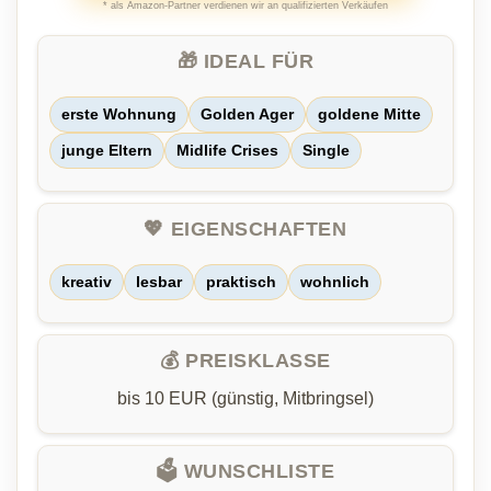
* als Amazon-Partner verdienen wir an qualifizierten Verkäufen
🎁 IDEAL FÜR
erste Wohnung
Golden Ager
goldene Mitte
junge Eltern
Midlife Crises
Single
💖 EIGENSCHAFTEN
kreativ
lesbar
praktisch
wohnlich
💰 PREISKLASSE
bis 10 EUR (günstig, Mitbringsel)
🗳️ WUNSCHLISTE