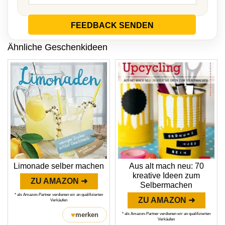
FEEDBACK SENDEN
Ähnliche Geschenkideen
Limonade selber machen
Aus alt mach neu: 70
kreative Ideen zum
ZU AMAZON ➜
Selbermachen
* als Amazon-Partner verdienen wir an qualifizierten
ZU AMAZON ➜
Verkäufen
♥
merken
* als Amazon-Partner verdienen wir an qualifizierten
Verkäufen