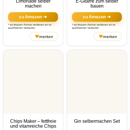
Limonade selber
E-Gitarre zum selber
machen
bauen
zu Amazon ➜
zu Amazon ➜
* als Amazon-Partner verdienen wir an
* als Amazon-Partner verdienen wir an
qualifizierten Verkäufen
qualifizierten Verkäufen
♥
♥
merken
merken
Chips Maker – fettfreie
Gin selbermachen Set
und vitamreiche Chips