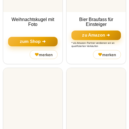
Weihnachtskugel mit
Bier Braufass für
Foto
Einsteiger
zu Amazon ➜
zum Shop ➜
* als Amazon-Partner verdienen wir an
qualifizierten Verkäufen
♥
♥
merken
merken