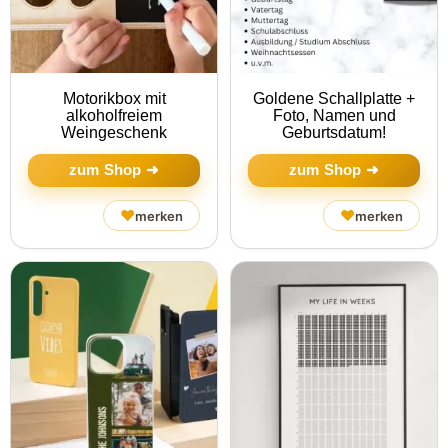
Motorikbox mit
Goldene Schallplatte +
alkoholfreiem
Foto, Namen und
Weingeschenk
Geburtsdatum!
zum Shop ➜
zum Shop ➜
♥
♥
merken
merken