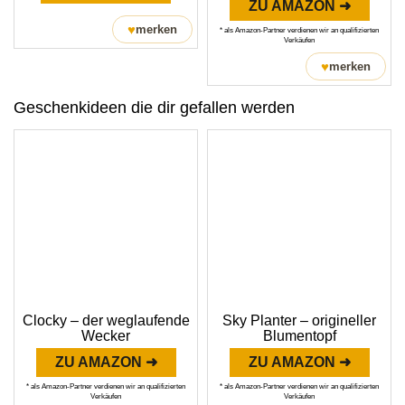
ZU AMAZON ➜
♥
merken
* als Amazon-Partner verdienen wir an qualifizierten
Verkäufen
♥
merken
Geschenkideen die dir gefallen werden
Clocky – der weglaufende
Sky Planter – origineller
Wecker
Blumentopf
ZU AMAZON ➜
ZU AMAZON ➜
* als Amazon-Partner verdienen wir an qualifizierten
* als Amazon-Partner verdienen wir an qualifizierten
Verkäufen
Verkäufen