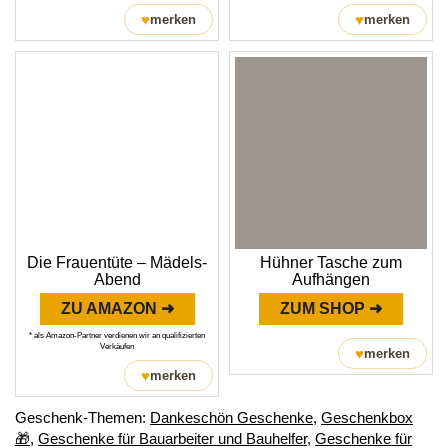
♥
♥
merken
merken
Die Frauentüte – Mädels-
Hühner Tasche zum
Abend
Aufhängen
ZU AMAZON ➜
ZUM SHOP ➜
* als Amazon-Partner verdienen wir an qualifizierten
Verkäufen
♥
merken
♥
merken
Geschenk-Themen:
Dankeschön Geschenke
,
Geschenkbox
🎁
,
Geschenke für Bauarbeiter und Bauhelfer
,
Geschenke für