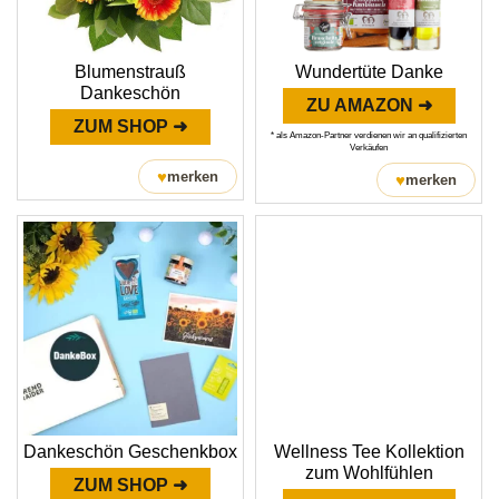
Blumenstrauß
Wundertüte Danke
Dankeschön
ZU AMAZON ➜
ZUM SHOP ➜
* als Amazon-Partner verdienen wir an qualifizierten
Verkäufen
♥
merken
♥
merken
Dankeschön Geschenkbox
Wellness Tee Kollektion
zum Wohlfühlen
ZUM SHOP ➜