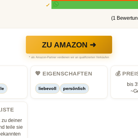
(1 Bewertun
ZU AMAZON ➜
* als Amazon-Partner verdienen wir an qualifizierten Verkäufen
💖 EIGENSCHAFTEN
💰 PRE
bis 
le
liebevoll
persönlich
~Ge
LISTE
zu deiner
d teile sie
Bekannten