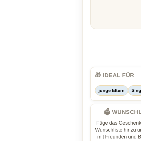
🎁 IDEAL FÜR
junge Eltern
Sing
🗳️ WUNSCH
Füge das Geschenk 
Wunschliste hinzu un
mit Freunden und 