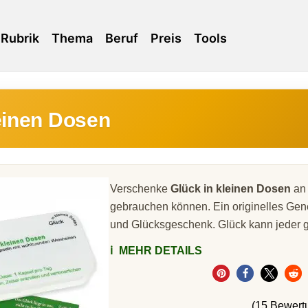
Rubrik
Thema
Beruf
Preis
Tools
einen Dosen
Verschenke
Glück in kleinen Dosen
an 
gebrauchen können. Ein originelles G
und Glücksgeschenk. Glück kann jeder 
ℹ️
MEHR DETAILS
(15 Bewert