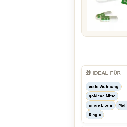
🎁 IDEAL FÜR
erste Wohnung
goldene Mitte
junge Eltern
Midl
Single