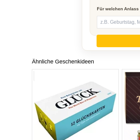
Für welchen Anlass
Ähnliche Geschenkideen