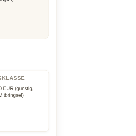
ISKLASSE
0 EUR (günstig,
Mitbringsel)