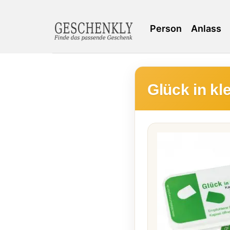
Person
Anlass
Glück in kl