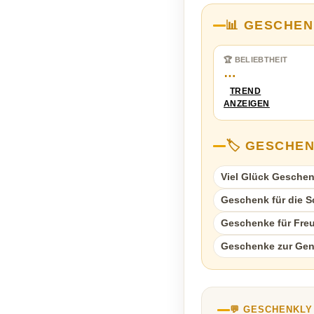
📊 GESCHEN
🏆 BELIEBTHEIT
…
TREND
ANZEIGEN
🏷️ GESCHE
Viel Glück Geschen
Geschenk für die S
Geschenke für Fre
Geschenke zur Ge
💬 GESCHENKL