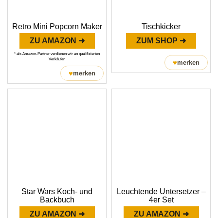
Retro Mini Popcorn Maker
Tischkicker
ZU AMAZON ➜
ZUM SHOP ➜
* als Amazon-Partner verdienen wir an qualifizierten
Verkäufen
♥
merken
♥
merken
Star Wars Koch- und
Leuchtende Untersetzer –
Backbuch
4er Set
ZU AMAZON ➜
ZU AMAZON ➜