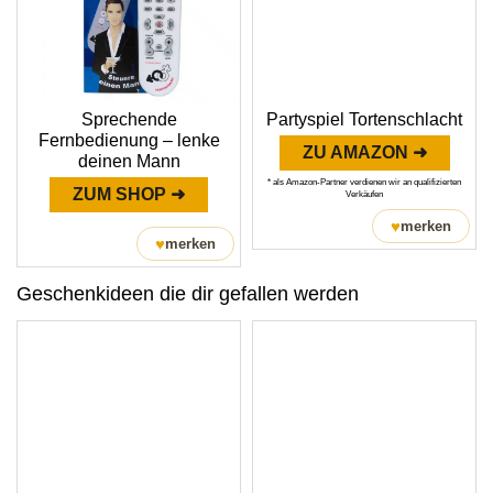
Sprechende
Partyspiel Tortenschlacht
Fernbedienung – lenke
ZU AMAZON ➜
deinen Mann
* als Amazon-Partner verdienen wir an qualifizierten
ZUM SHOP ➜
Verkäufen
♥
merken
♥
merken
Geschenkideen die dir gefallen werden