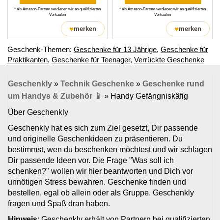
* als Amazon-Partner verdienen wir an qualifizierten
* als Amazon-Partner verdienen wir an qualifizierten
Verkäufen
Verkäufen
♥
♥
merken
merken
Geschenk-Themen:
Geschenke für 13 Jährige
,
Geschenke für
Praktikanten
,
Geschenke für Teenager
,
Verrückte Geschenke
Geschenkly
»
Technik Geschenke
»
Geschenke rund
um Handys & Zubehör 📱
»
Handy Gefängniskäfig
Über Geschenkly
Geschenkly hat es sich zum Ziel gesetzt, Dir passende
und originelle Geschenkideen zu präsentieren. Du
bestimmst, wen du beschenken möchtest und wir schlagen
Dir passende Ideen vor. Die Frage "Was soll ich
schenken?" wollen wir hier beantworten und Dich vor
unnötigen Stress bewahren. Geschenke finden und
bestellen, egal ob allein oder als Gruppe. Geschenkly
fragen und Spaß dran haben.
Hinweis
: Geschenkly erhält von Partnern bei qualifizierten