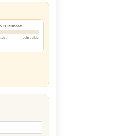
S INTERESSE
steigt
sehr beliebt