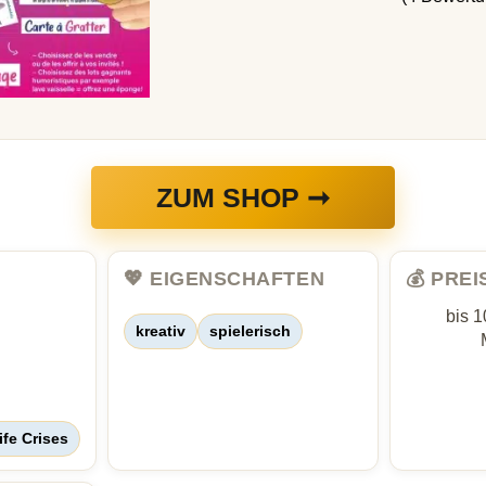
ZUM SHOP ➞
💖 EIGENSCHAFTEN
💰 PRE
bis 1
kreativ
spielerisch
ife Crises