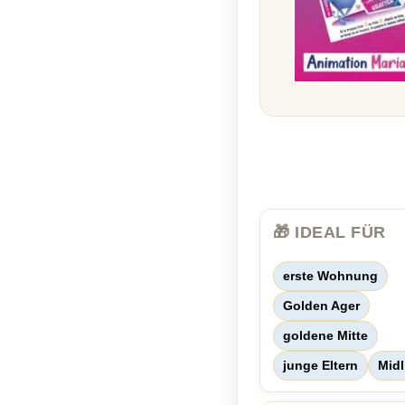
🎁 IDEAL FÜR
erste Wohnung
Golden Ager
goldene Mitte
junge Eltern
Midl