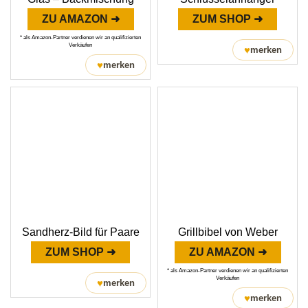
ZU AMAZON ➜
ZUM SHOP ➜
* als Amazon-Partner verdienen wir an qualifizierten
Verkäufen
♥
merken
♥
merken
Sandherz-Bild für Paare
Grillbibel von Weber
ZUM SHOP ➜
ZU AMAZON ➜
* als Amazon-Partner verdienen wir an qualifizierten
Verkäufen
♥
merken
♥
merken