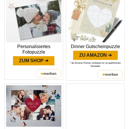
Personalisiertes
Dinner Gutscheinpuzzle
Fotopuzzle
ZU AMAZON ➜
ZUM SHOP ➜
* als Amazon-Partner verdienen wir an qualifizierten
Verkäufen
♥
merken
♥
merken