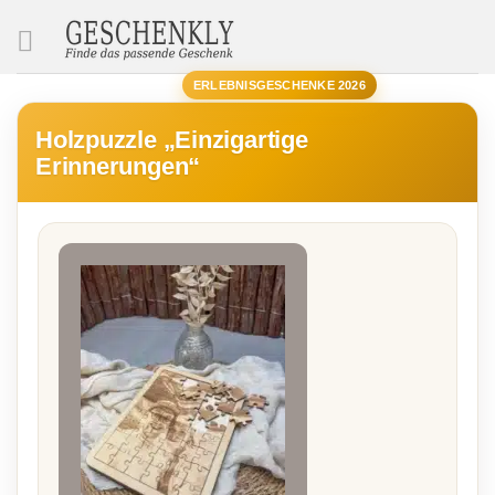
SUCHE
ERLEBNISGESCHENKE 2026
Holzpuzzle „Einzigartige
Erinnerungen“