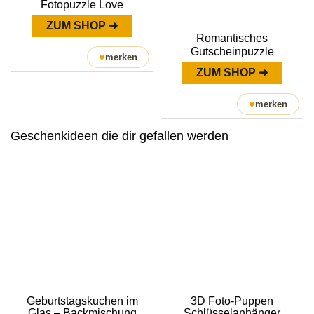
Fotopuzzle Love
ZUM SHOP ➜
Romantisches
Gutscheinpuzzle
♥
merken
ZUM SHOP ➜
♥
merken
Geschenkideen die dir gefallen werden
Geburtstagskuchen im
3D Foto-Puppen
Glas – Backmischung
Schlüsselanhänger