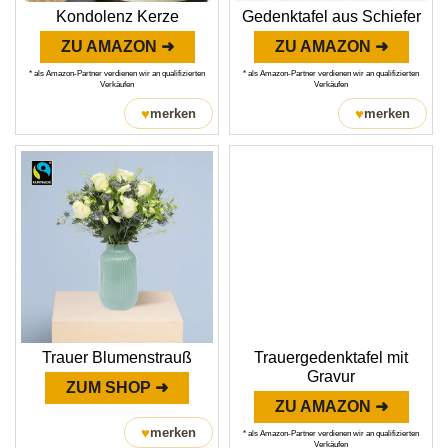
Kondolenz Kerze
Gedenktafel aus Schiefer
ZU AMAZON ➜
ZU AMAZON ➜
* als Amazon-Partner verdienen wir an qualifizierten
* als Amazon-Partner verdienen wir an qualifizierten
Verkäufen
Verkäufen
♥
♥
merken
merken
Trauer Blumenstrauß
Trauergedenktafel mit
Gravur
ZUM SHOP ➜
ZU AMAZON ➜
♥
merken
* als Amazon-Partner verdienen wir an qualifizierten
Verkäufen