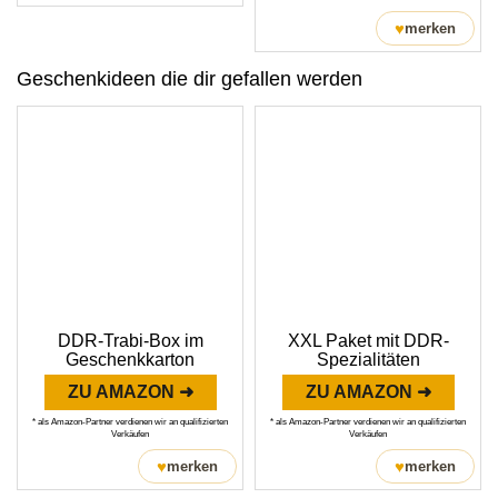
♥
merken
Geschenkideen die dir gefallen werden
DDR-Trabi-Box im
XXL Paket mit DDR-
Geschenkkarton
Spezialitäten
ZU AMAZON ➜
ZU AMAZON ➜
* als Amazon-Partner verdienen wir an qualifizierten
* als Amazon-Partner verdienen wir an qualifizierten
Verkäufen
Verkäufen
♥
♥
merken
merken