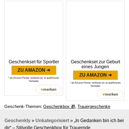
Geschenkset für Sportler
Geschenkset zur Geburt
eines Jungen
ZU AMAZON ➜
ZU AMAZON ➜
* als Amazon-Partner verdienen wir an qualifizierten
Verkäufen
* als Amazon-Partner verdienen wir an qualifizierten
Verkäufen
♥
merken
♥
merken
Geschenk-Themen:
Geschenkbox 🎁
,
Trauergeschenke
Geschenkly
»
Unkategorisiert
»
„In Gedanken bin ich bei
dir“ – Stilvolle Geschenkbox für Trauernde