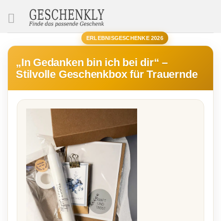
SUCHE
ERLEBNISGESCHENKE 2026
„In Gedanken bin ich bei dir“ –
Stilvolle Geschenkbox für Trauernde