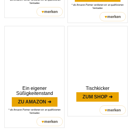
Verkäufen
* als Amazon-Partner verdienen wir an qualifizierten
Verkäufen
♥
merken
♥
merken
Ein eigener
Tischkicker
Süßigkeitenstand
ZUM SHOP ➜
ZU AMAZON ➜
♥
merken
* als Amazon-Partner verdienen wir an qualifizierten
Verkäufen
♥
merken