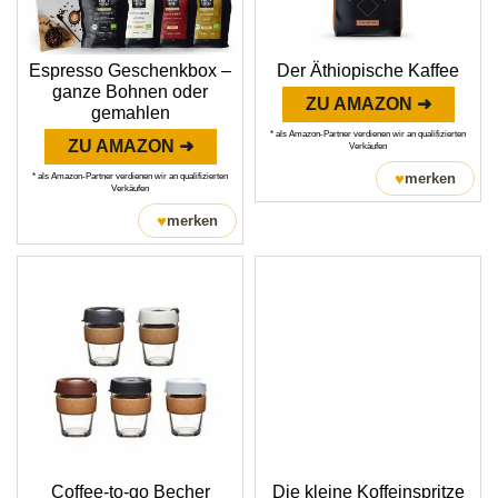
Espresso Geschenkbox –
Der Äthiopische Kaffee
ganze Bohnen oder
ZU AMAZON ➜
gemahlen
* als Amazon-Partner verdienen wir an qualifizierten
ZU AMAZON ➜
Verkäufen
♥
merken
* als Amazon-Partner verdienen wir an qualifizierten
Verkäufen
♥
merken
Coffee-to-go Becher
Die kleine Koffeinspritze