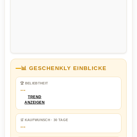
📊 GESCHENKLY EINBLICKE
🏆 BELIEBTHEIT
…
TREND
ANZEIGEN
🛒 KAUFWUNSCH · 30 TAGE
…