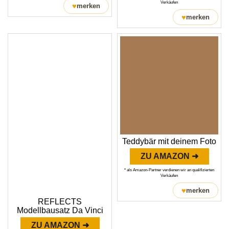
Verkäufen
♥
merken
♥
merken
Teddybär mit deinem Foto
ZU AMAZON ➜
* als Amazon-Partner verdienen wir an qualifizierten
Verkäufen
♥
merken
REFLECTS
Modellbausatz Da Vinci
ZU AMAZON ➜