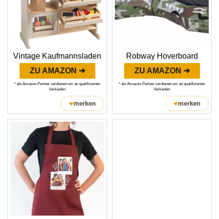
Vintage Kaufmannsladen
Robway Hoverboard
ZU AMAZON ➜
ZU AMAZON ➜
* als Amazon-Partner verdienen wir an qualifizierten
* als Amazon-Partner verdienen wir an qualifizierten
Verkäufen
Verkäufen
♥
♥
merken
merken