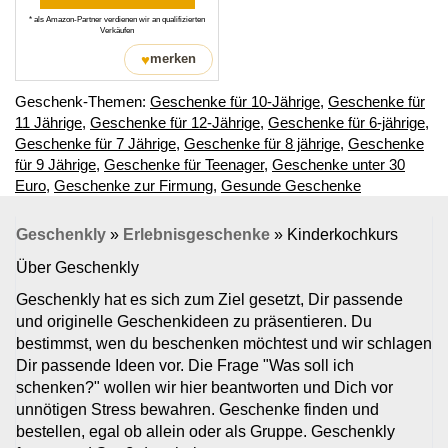
* als Amazon-Partner verdienen wir an qualifizierten
Verkäufen
♥
merken
Geschenk-Themen:
Geschenke für 10-Jährige
,
Geschenke für
11 Jährige
,
Geschenke für 12-Jährige
,
Geschenke für 6-jährige
,
Geschenke für 7 Jährige
,
Geschenke für 8 jährige
,
Geschenke
für 9 Jährige
,
Geschenke für Teenager
,
Geschenke unter 30
Euro
,
Geschenke zur Firmung
,
Gesunde Geschenke
Geschenkly
»
Erlebnisgeschenke
»
Kinderkochkurs
Über Geschenkly
Geschenkly hat es sich zum Ziel gesetzt, Dir passende
und originelle Geschenkideen zu präsentieren. Du
bestimmst, wen du beschenken möchtest und wir schlagen
Dir passende Ideen vor. Die Frage "Was soll ich
schenken?" wollen wir hier beantworten und Dich vor
unnötigen Stress bewahren. Geschenke finden und
bestellen, egal ob allein oder als Gruppe. Geschenkly