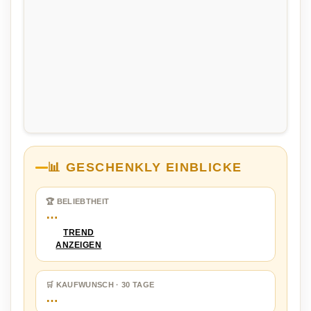
📊 GESCHENKLY EINBLICKE
🏆 BELIEBTHEIT
…
TREND
ANZEIGEN
🛒 KAUFWUNSCH · 30 TAGE
…