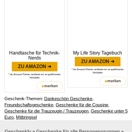
Handtasche für Technik-
My Life Story Tagebuch
Nerds
ZU AMAZON ➜
ZU AMAZON ➜
* als Amazon-Partner verdienen wir an qualifizierten
Verkäufen
* als Amazon-Partner verdienen wir an qualifizierten
Verkäufen
♥
merken
♥
merken
Geschenk-Themen:
Dankeschön Geschenke
,
Freundschaftsgeschenke
,
Geschenke für die Cousine
,
Geschenke für die Trauzeugin / Trauzeugen
,
Geschenke unter 5
Euro
,
Mitbringsel
Geschenkly
»
Geschenke für alle Personengruppen
»