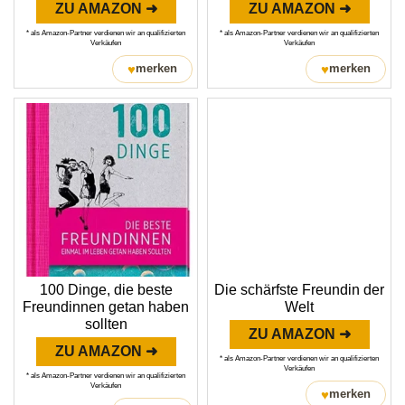
ZU AMAZON ➜
ZU AMAZON ➜
* als Amazon-Partner verdienen wir an qualifizierten
* als Amazon-Partner verdienen wir an qualifizierten
Verkäufen
Verkäufen
♥
♥
merken
merken
100 Dinge, die beste
Die schärfste Freundin der
Freundinnen getan haben
Welt
sollten
ZU AMAZON ➜
ZU AMAZON ➜
* als Amazon-Partner verdienen wir an qualifizierten
Verkäufen
* als Amazon-Partner verdienen wir an qualifizierten
Verkäufen
♥
merken