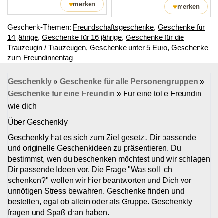
♥
merken
♥
merken
Geschenk-Themen:
Freundschaftsgeschenke
,
Geschenke für
14 jährige
,
Geschenke für 16 jährige
,
Geschenke für die
Trauzeugin / Trauzeugen
,
Geschenke unter 5 Euro
,
Geschenke
zum Freundinnentag
Geschenkly
»
Geschenke für alle Personengruppen
»
Geschenke für eine Freundin
»
Für eine tolle Freundin
wie dich
Über Geschenkly
Geschenkly hat es sich zum Ziel gesetzt, Dir passende
und originelle Geschenkideen zu präsentieren. Du
bestimmst, wen du beschenken möchtest und wir schlagen
Dir passende Ideen vor. Die Frage "Was soll ich
schenken?" wollen wir hier beantworten und Dich vor
unnötigen Stress bewahren. Geschenke finden und
bestellen, egal ob allein oder als Gruppe. Geschenkly
fragen und Spaß dran haben.