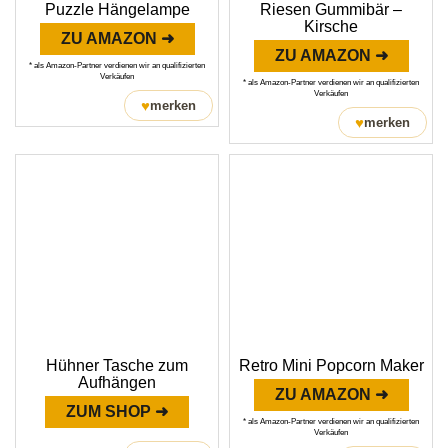
Puzzle Hängelampe
Riesen Gummibär –
Kirsche
ZU AMAZON ➜
ZU AMAZON ➜
* als Amazon-Partner verdienen wir an qualifizierten
Verkäufen
* als Amazon-Partner verdienen wir an qualifizierten
Verkäufen
♥
merken
♥
merken
Hühner Tasche zum
Retro Mini Popcorn Maker
Aufhängen
ZU AMAZON ➜
ZUM SHOP ➜
* als Amazon-Partner verdienen wir an qualifizierten
Verkäufen