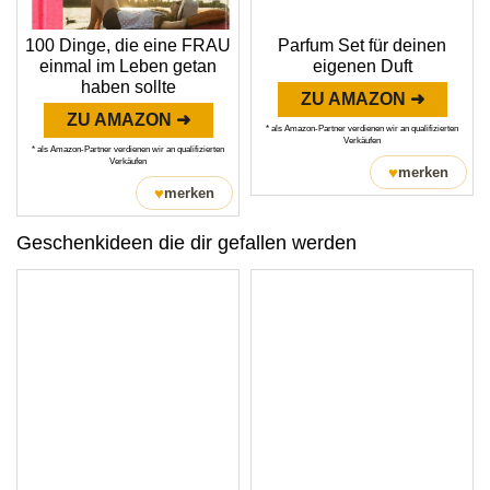
100 Dinge, die eine FRAU
Parfum Set für deinen
einmal im Leben getan
eigenen Duft
haben sollte
ZU AMAZON ➜
ZU AMAZON ➜
* als Amazon-Partner verdienen wir an qualifizierten
Verkäufen
* als Amazon-Partner verdienen wir an qualifizierten
Verkäufen
♥
merken
♥
merken
Geschenkideen die dir gefallen werden