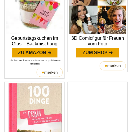
3D Comicfigur für Frauen
Geburtstagskuchen im
vom Foto
Glas – Backmischung
ZUM SHOP ➜
ZU AMAZON ➜
* als Amazon-Partner verdienen wir an qualifizierten
Verkäufen
♥
merken
♥
merken