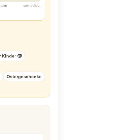
steigt
sehr beliebt
 Kinder 🧒
Ostergeschenke