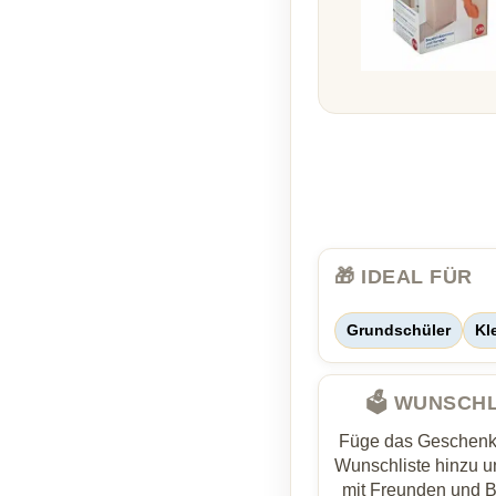
🎁 IDEAL FÜR
Grundschüler
Kl
🗳️ WUNSCH
Füge das Geschenk 
Wunschliste hinzu un
mit Freunden und 