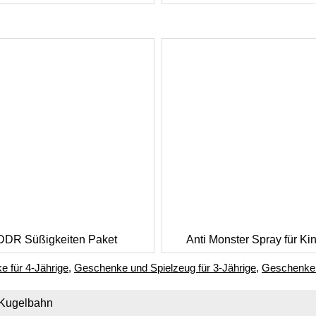
DDR Süßigkeiten Paket
Anti Monster Spray für Ki
 für 4-Jährige
,
Geschenke und Spielzeug für 3-Jährige
,
Geschenke 
Kugelbahn