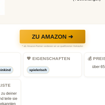
ZU AMAZON ➜
* als Amazon-Partner verdienen wir an qualifizierten Verkäufen
💖 EIGENSCHAFTEN
💰 PRE
über 6
einkind
spielerisch
LISTE
zu deiner
d teile sie
Bekannten