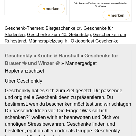
* als Amazon-Partner verdienen wir an qualifizierten
Verkäufen
♥
merken
♥
merken
Geschenk-Themen:
Biergeschenke 🍺
,
Geschenke für
Studenten
,
Geschenke zum 40. Geburtstag
,
Geschenke zum
Ruhestand
,
Männerspielzeug 👨
,
Oktoberfest Geschenke
Geschenkly
»
Küche & Haushalt
»
Geschenke für
Brauer 🍻 und Winzer 🍇
»
Männergadget
Hopfenanzuchtset
Über Geschenkly
Geschenkly hat es sich zum Ziel gesetzt, Dir passende
und originelle Geschenkideen zu präsentieren. Du
bestimmst, wen du beschenken möchtest und wir schlagen
Dir passende Ideen vor. Die Frage "Was soll ich
schenken?" wollen wir hier beantworten und Dich vor
unnötigen Stress bewahren. Geschenke finden und
bestellen, egal ob allein oder als Gruppe. Geschenkly