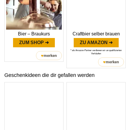
Bier – Braukurs
Craftbier selber brauen
ZUM SHOP ➜
ZU AMAZON ➜
* als Amazon-Partner verdienen wir an qualifizierten
Verkäufen
♥
merken
♥
merken
Geschenkideen die dir gefallen werden