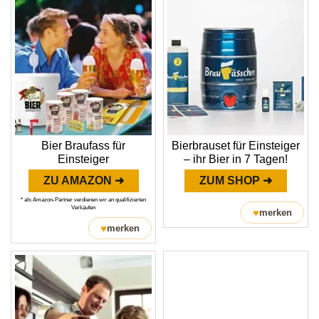
Bier Braufass für
Bierbrauset für Einsteiger
Einsteiger
– ihr Bier in 7 Tagen!
ZU AMAZON ➜
ZUM SHOP ➜
* als Amazon-Partner verdienen wir an qualifizierten
Verkäufen
♥
merken
♥
merken