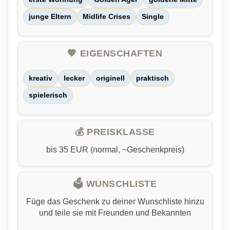
junge Eltern
Midlife Crises
Single
💖 EIGENSCHAFTEN
kreativ
lecker
originell
praktisch
spielerisch
💰 PREISKLASSE
bis 35 EUR (normal, ~Geschenkpreis)
🗳️ WUNSCHLISTE
Füge das Geschenk zu deiner Wunschliste hinzu
und teile sie mit Freunden und Bekannten