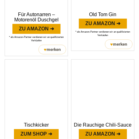
Für Autonarren –
Old Tom Gin
Motorenöl Duschgel
ZU AMAZON ➜
ZU AMAZON ➜
* als Amazon-Partner verdienen wir an qualifizierten
Verkäufen
* als Amazon-Partner verdienen wir an qualifizierten
Verkäufen
♥
merken
♥
merken
Tischkicker
Die Rauchige Chili-Sauce
ZUM SHOP ➜
ZU AMAZON ➜