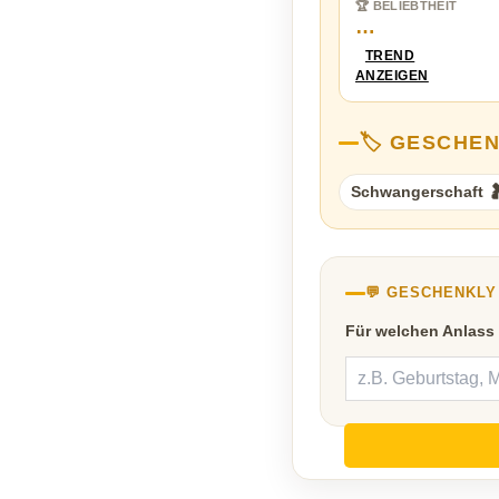
🏆 BELIEBTHEIT
…
TREND
ANZEIGEN
🏷️ GESCHE
Schwangerschaft 
💬 GESCHENKL
Für welchen Anlass