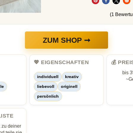
(1 Bewert
ZUM SHOP ➞
💖 EIGENSCHAFTEN
💰 PRE
bis 
individuell
kreativ
~Ge
le
liebevoll
originell
persönlich
LISTE
zu deiner
d teile sie