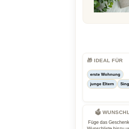
🎁 IDEAL FÜR
erste Wohnung
junge Eltern
Sing
🗳️ WUNSCH
Füge das Geschenk 
Wunschliste hinzu un