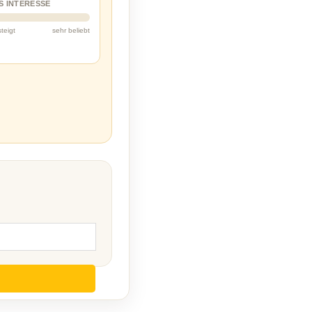
S INTERESSE
steigt
sehr beliebt