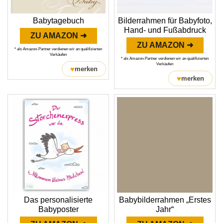
Babytagebuch
Bilderrahmen für Babyfoto,
Hand- und Fußabdruck
ZU AMAZON ➜
ZU AMAZON ➜
* als Amazon-Partner verdienen wir an qualifizierten
Verkäufen
* als Amazon-Partner verdienen wir an qualifizierten
Verkäufen
♥
merken
♥
merken
Das personalisierte
Babybilderrahmen „Erstes
Babyposter
Jahr“