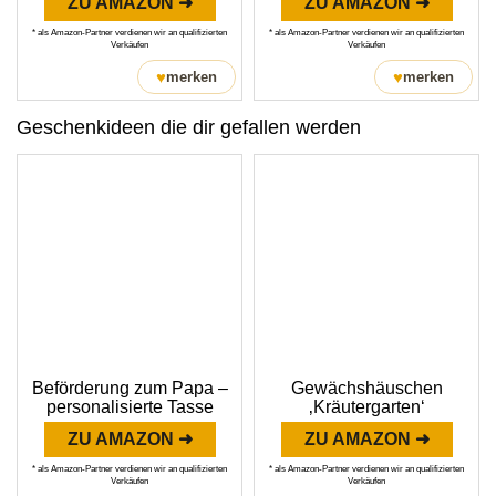
ZU AMAZON ➜
ZU AMAZON ➜
* als Amazon-Partner verdienen wir an qualifizierten
* als Amazon-Partner verdienen wir an qualifizierten
Verkäufen
Verkäufen
♥
♥
merken
merken
Geschenkideen die dir gefallen werden
Beförderung zum Papa –
Gewächshäuschen
personalisierte Tasse
‚Kräutergarten‘
ZU AMAZON ➜
ZU AMAZON ➜
* als Amazon-Partner verdienen wir an qualifizierten
* als Amazon-Partner verdienen wir an qualifizierten
Verkäufen
Verkäufen