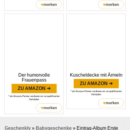
♥
♥
merken
merken
Der humorvolle
Kuscheldecke mit Ärmeln
Frauenpass
ZU AMAZON ➜
ZU AMAZON ➜
* als Amazon-Partner verdienen wir an qualifizierten
Verkäufen
* als Amazon-Partner verdienen wir an qualifizierten
Verkäufen
♥
merken
♥
merken
Geschenkly
»
Babygeschenke
»
Eintrag-Album Erste