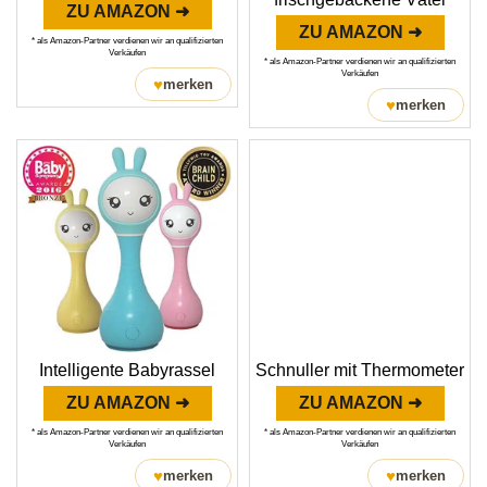
ZU AMAZON ➜
ZU AMAZON ➜
* als Amazon-Partner verdienen wir an qualifizierten
Verkäufen
* als Amazon-Partner verdienen wir an qualifizierten
Verkäufen
♥
merken
♥
merken
Intelligente Babyrassel
Schnuller mit Thermometer
ZU AMAZON ➜
ZU AMAZON ➜
* als Amazon-Partner verdienen wir an qualifizierten
* als Amazon-Partner verdienen wir an qualifizierten
Verkäufen
Verkäufen
♥
♥
merken
merken