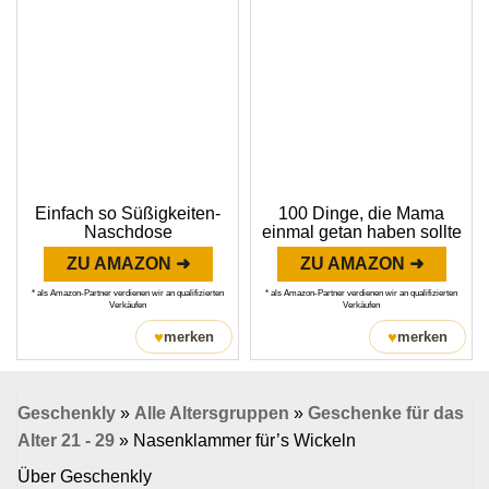
Einfach so Süßigkeiten-
100 Dinge, die Mama
Naschdose
einmal getan haben sollte
ZU AMAZON ➜
ZU AMAZON ➜
* als Amazon-Partner verdienen wir an qualifizierten
* als Amazon-Partner verdienen wir an qualifizierten
Verkäufen
Verkäufen
♥
♥
merken
merken
Geschenkly
»
Alle Altersgruppen
»
Geschenke für das
Alter 21 - 29
»
Nasenklammer für’s Wickeln
Über Geschenkly