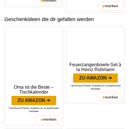
♥
merken
♥
merken
Geschenkideen die dir gefallen werden
Feuerzangenbowle-Set à
la Heinz Rühmann
ZU AMAZON ➜
* als Amazon-Partner verdienen wir an qualifizierten
Oma ist die Beste –
Verkäufen
Tischkalender
♥
merken
ZU AMAZON ➜
* als Amazon-Partner verdienen wir an qualifizierten
Verkäufen
♥
merken