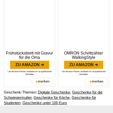
Frühstücksbrett mit Gravur
OMRON Schrittzähler
für die Oma
WalkingStyle
ZU AMAZON ➜
ZU AMAZON ➜
* als Amazon-Partner verdienen wir an qualifizierten
* als Amazon-Partner verdienen wir an qualifizierten
Verkäufen
Verkäufen
♥
♥
merken
merken
Geschenk-Themen:
Digitale Geschenke
,
Geschenke für die
Schwiegermutter
,
Geschenke für Köche
,
Geschenke für
Studenten
,
Geschenke unter 100 Euro