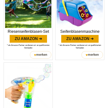
Riesenseifenblasen-Set
Seifenblasenmaschine
ZU AMAZON ➜
ZU AMAZON ➜
* als Amazon-Partner verdienen wir an qualifizierten
* als Amazon-Partner verdienen wir an qualifizierten
Verkäufen
Verkäufen
♥
♥
merken
merken