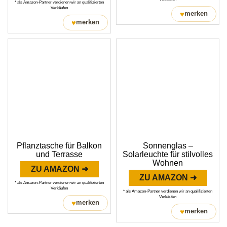
* als Amazon-Partner verdienen wir an qualifizierten
Verkäufen
♥
merken
♥
merken
Pflanztasche für Balkon
Sonnenglas –
und Terrasse
Solarleuchte für stilvolles
Wohnen
ZU AMAZON ➜
ZU AMAZON ➜
* als Amazon-Partner verdienen wir an qualifizierten
Verkäufen
* als Amazon-Partner verdienen wir an qualifizierten
Verkäufen
♥
merken
♥
merken