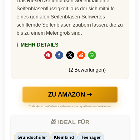
Das Riesen Seifenblasen Set enthält eine
Seifenblasenflüssigkeit, aus der sich mithilfe
eines genialen Seifenblasen-Schwertes
schillernde Seifenblasen zaubern lassen, die zu
bis zu einem Meter groß sind.
ℹ️
MEHR DETAILS
(2 Bewertungen)
ZU AMAZON ➜
* als Amazon-Partner verdienen wir an qualifizierten Verkäufen
🎁 IDEAL FÜR
Grundschüler
Kleinkind
Teenager