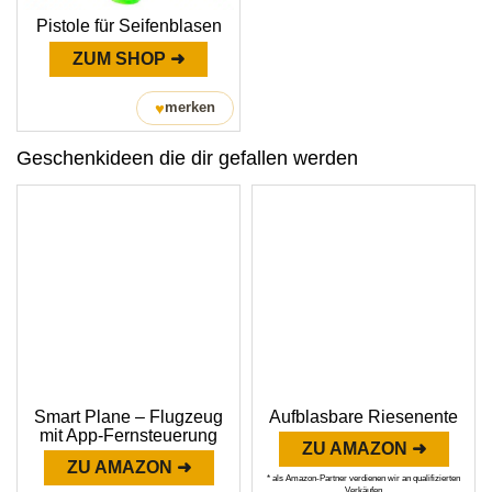
Pistole für Seifenblasen
ZUM SHOP ➜
♥
merken
Geschenkideen die dir gefallen werden
Smart Plane – Flugzeug
Aufblasbare Riesenente
mit App-Fernsteuerung
ZU AMAZON ➜
ZU AMAZON ➜
* als Amazon-Partner verdienen wir an qualifizierten
Verkäufen