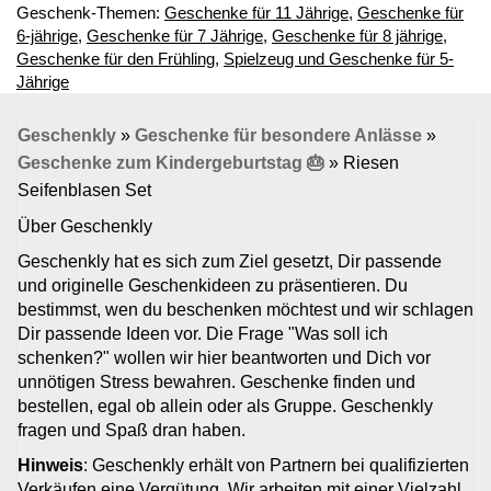
Geschenk-Themen:
Geschenke für 11 Jährige
,
Geschenke für
6-jährige
,
Geschenke für 7 Jährige
,
Geschenke für 8 jährige
,
Geschenke für den Frühling
,
Spielzeug und Geschenke für 5-
Jährige
Geschenkly
»
Geschenke für besondere Anlässe
»
Geschenke zum Kindergeburtstag 🎂
»
Riesen
Seifenblasen Set
Über Geschenkly
Geschenkly hat es sich zum Ziel gesetzt, Dir passende
und originelle Geschenkideen zu präsentieren. Du
bestimmst, wen du beschenken möchtest und wir schlagen
Dir passende Ideen vor. Die Frage "Was soll ich
schenken?" wollen wir hier beantworten und Dich vor
unnötigen Stress bewahren. Geschenke finden und
bestellen, egal ob allein oder als Gruppe. Geschenkly
fragen und Spaß dran haben.
Hinweis
: Geschenkly erhält von Partnern bei qualifizierten
Verkäufen eine Vergütung. Wir arbeiten mit einer Vielzahl