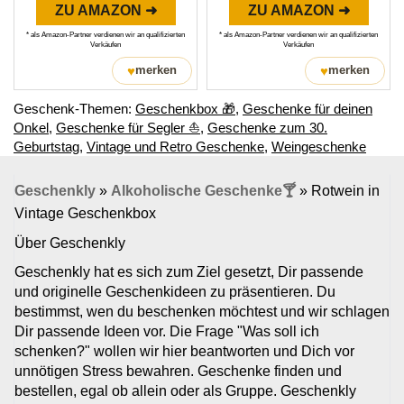
ZU AMAZON ➜
ZU AMAZON ➜
* als Amazon-Partner verdienen wir an qualifizierten
* als Amazon-Partner verdienen wir an qualifizierten
Verkäufen
Verkäufen
♥
♥
merken
merken
Geschenk-Themen:
Geschenkbox 🎁
,
Geschenke für deinen
Onkel
,
Geschenke für Segler ⛵
,
Geschenke zum 30.
Geburtstag
,
Vintage und Retro Geschenke
,
Weingeschenke
Geschenkly
»
Alkoholische Geschenke🍸
»
Rotwein in
Vintage Geschenkbox
Über Geschenkly
Geschenkly hat es sich zum Ziel gesetzt, Dir passende
und originelle Geschenkideen zu präsentieren. Du
bestimmst, wen du beschenken möchtest und wir schlagen
Dir passende Ideen vor. Die Frage "Was soll ich
schenken?" wollen wir hier beantworten und Dich vor
unnötigen Stress bewahren. Geschenke finden und
bestellen, egal ob allein oder als Gruppe. Geschenkly