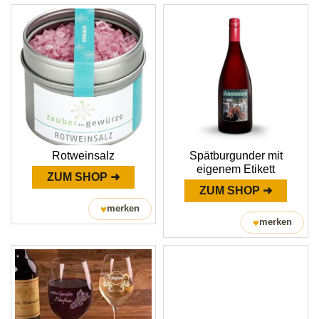
Rotweinsalz
Spätburgunder mit
eigenem Etikett
ZUM SHOP ➜
ZUM SHOP ➜
♥
merken
♥
merken