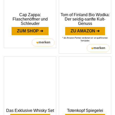
Cap Zappa:
Tom of Finland Bio Wodka:
Flaschenöffner und
Der seidig-sanfte Kult-
Schleuder
Genuss
ZUM SHOP ➜
ZU AMAZON ➜
* als Amazon-Partner verdienen wir an qualifizierten
Verkäufen
♥
merken
♥
merken
Das Exklusive Whisky Set
Totenkopf Spiegelei