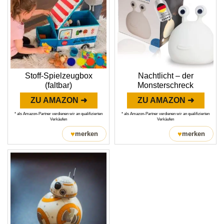
Stoff-Spielzeugbox
Nachtlicht – der
(faltbar)
Monsterschreck
ZU AMAZON ➜
ZU AMAZON ➜
* als Amazon-Partner verdienen wir an qualifizierten
* als Amazon-Partner verdienen wir an qualifizierten
Verkäufen
Verkäufen
♥
♥
merken
merken