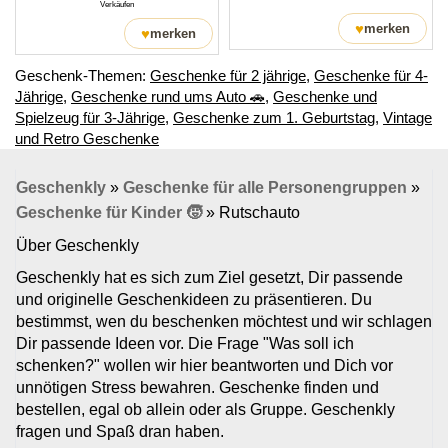
Verkäufen
♥
merken
♥
merken
Geschenk-Themen:
Geschenke für 2 jährige
,
Geschenke für 4-
Jährige
,
Geschenke rund ums Auto 🚗
,
Geschenke und
Spielzeug für 3-Jährige
,
Geschenke zum 1. Geburtstag
,
Vintage
und Retro Geschenke
Geschenkly
»
Geschenke für alle Personengruppen
»
Geschenke für Kinder 🧒
»
Rutschauto
Über Geschenkly
Geschenkly hat es sich zum Ziel gesetzt, Dir passende
und originelle Geschenkideen zu präsentieren. Du
bestimmst, wen du beschenken möchtest und wir schlagen
Dir passende Ideen vor. Die Frage "Was soll ich
schenken?" wollen wir hier beantworten und Dich vor
unnötigen Stress bewahren. Geschenke finden und
bestellen, egal ob allein oder als Gruppe. Geschenkly
fragen und Spaß dran haben.