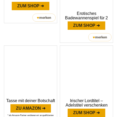
ZUM SHOP ➜
Erotisches
♥
merken
Badewannenspiel für 2
ZUM SHOP ➜
♥
merken
Tasse mit deiner Botschaft
Irischer Lordtitel –
Adelstitel verschenken
ZU AMAZON ➜
ZUM SHOP ➜
* als Amazon-Partner verdienen wir an qualifizierten