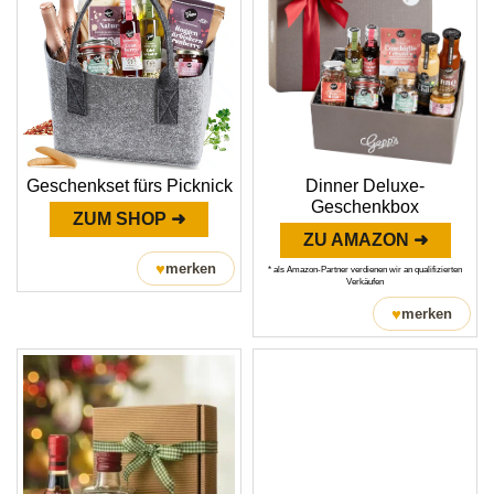
Geschenkset fürs Picknick
Dinner Deluxe-
Geschenkbox
ZUM SHOP ➜
ZU AMAZON ➜
♥
merken
* als Amazon-Partner verdienen wir an qualifizierten
Verkäufen
♥
merken