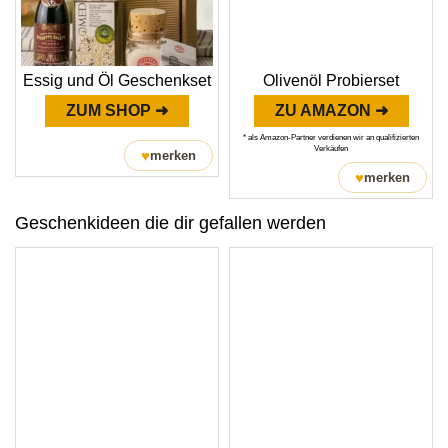
Essig und Öl Geschenkset
Olivenöl Probierset
ZUM SHOP ➜
ZU AMAZON ➜
* als Amazon-Partner verdienen wir an qualifizierten
Verkäufen
♥
merken
♥
merken
Geschenkideen die dir gefallen werden