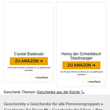
Crystal Badesalz
Henry der Schreibtisch
Staubsauger
ZU AMAZON ➜
ZU AMAZON ➜
* als Amazon-Partner verdienen wir an qualifizierten
Verkäufen
* als Amazon-Partner verdienen wir an qualifizierten
Verkäufen
♥
merken
♥
merken
Geschenk-Themen:
Geschenke aus der Küche 🔪
Geschenkly
»
Geschenke für alle Personengruppen
»