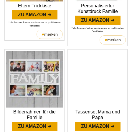
Eltern Trickkiste
Personalisierter
Kunstdruck Familie
ZU AMAZON ➜
ZU AMAZON ➜
* als Amazon-Partner verdienen wir an qualifizierten
Verkäufen
* als Amazon-Partner verdienen wir an qualifizierten
Verkäufen
♥
merken
♥
merken
Bilderrahmen für die
Tassenset Mama und
Familie
Papa
ZU AMAZON ➜
ZU AMAZON ➜