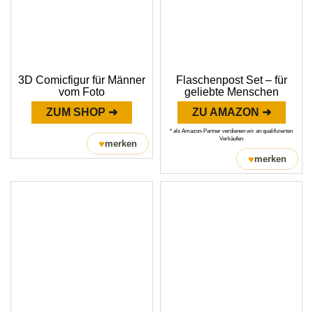
3D Comicfigur für Männer
Flaschenpost Set – für
vom Foto
geliebte Menschen
ZUM SHOP ➜
ZU AMAZON ➜
* als Amazon-Partner verdienen wir an qualifizierten
Verkäufen
♥
merken
♥
merken