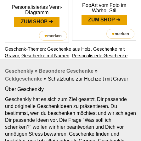
PopArt vom Foto im
Personalisiertes Venn-
Warhol-Stil
Diagramm
ZUM SHOP ➜
ZUM SHOP ➜
♥
merken
♥
merken
Geschenk-Themen:
Geschenke aus Holz
,
Geschenke mit
Gravur
,
Geschenke mit Namen
,
Personalisierte Geschenke
Geschenkly
»
Besondere Geschenke
»
Geldgeschenke
»
Schatztruhe zur Hochzeit mit Gravur
Über Geschenkly
Geschenkly hat es sich zum Ziel gesetzt, Dir passende
und originelle Geschenkideen zu präsentieren. Du
bestimmst, wen du beschenken möchtest und wir schlagen
Dir passende Ideen vor. Die Frage "Was soll ich
schenken?" wollen wir hier beantworten und Dich vor
unnötigen Stress bewahren. Geschenke finden und
bestellen, egal ob allein oder als Gruppe. Geschenkly