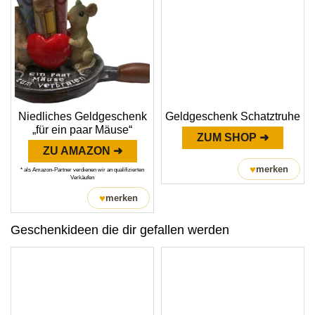
Niedliches Geldgeschenk
Geldgeschenk Schatztruhe
„für ein paar Mäuse“
ZUM SHOP ➜
ZU AMAZON ➜
♥
merken
* als Amazon-Partner verdienen wir an qualifizierten
Verkäufen
♥
merken
Geschenkideen die dir gefallen werden