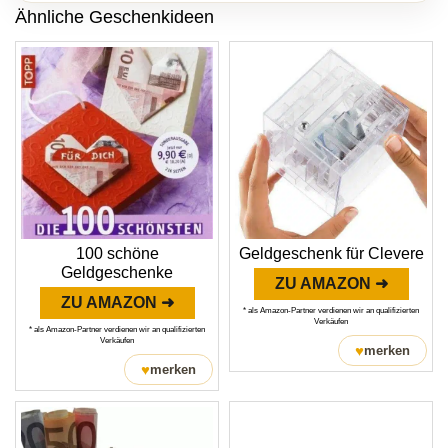
Ähnliche Geschenkideen
100 schöne
Geldgeschenk für Clevere
Geldgeschenke
ZU AMAZON ➜
ZU AMAZON ➜
* als Amazon-Partner verdienen wir an qualifizierten
Verkäufen
* als Amazon-Partner verdienen wir an qualifizierten
Verkäufen
♥
merken
♥
merken