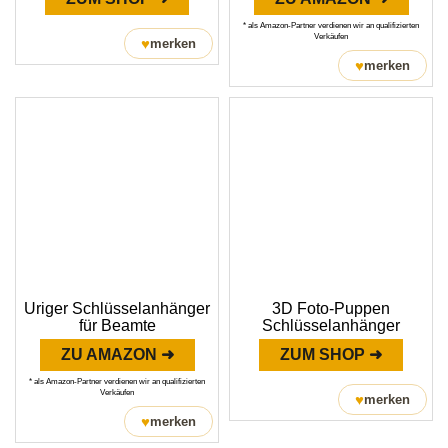
* als Amazon-Partner verdienen wir an qualifizierten
Verkäufen
♥
merken
♥
merken
Uriger Schlüsselanhänger
3D Foto-Puppen
für Beamte
Schlüsselanhänger
ZU AMAZON ➜
ZUM SHOP ➜
* als Amazon-Partner verdienen wir an qualifizierten
Verkäufen
♥
merken
♥
merken