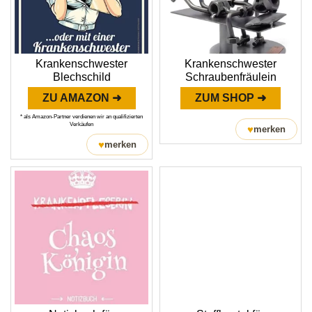
Krankenschwester
Krankenschwester
Blechschild
Schraubenfräulein
ZU AMAZON ➜
ZUM SHOP ➜
* als Amazon-Partner verdienen wir an qualifizierten
Verkäufen
♥
merken
♥
merken