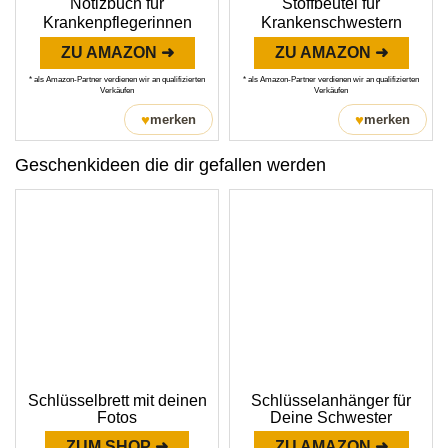
Notizbuch für
Stoffbeutel für
Krankenpflegerinnen
Krankenschwestern
ZU AMAZON ➜
ZU AMAZON ➜
* als Amazon-Partner verdienen wir an qualifizierten
* als Amazon-Partner verdienen wir an qualifizierten
Verkäufen
Verkäufen
♥
♥
merken
merken
Geschenkideen die dir gefallen werden
Schlüsselbrett mit deinen
Schlüsselanhänger für
Fotos
Deine Schwester
ZUM SHOP ➜
ZU AMAZON ➜