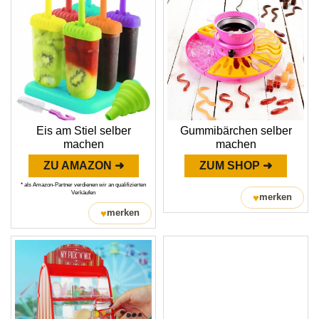
Eis am Stiel selber
Gummibärchen selber
machen
machen
ZU AMAZON ➜
ZUM SHOP ➜
* als Amazon-Partner verdienen wir an qualifizierten
Verkäufen
♥
merken
♥
merken