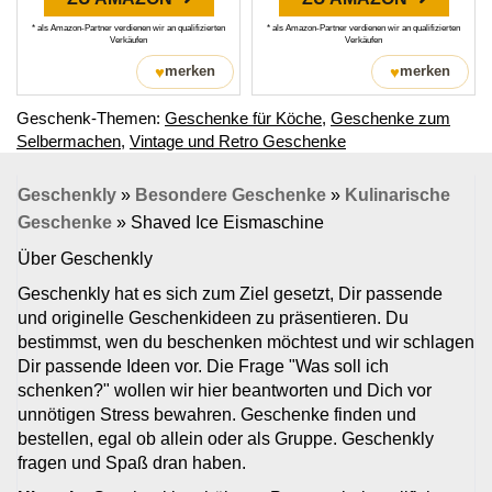
* als Amazon-Partner verdienen wir an qualifizierten
* als Amazon-Partner verdienen wir an qualifizierten
Verkäufen
Verkäufen
♥
♥
merken
merken
Geschenk-Themen:
Geschenke für Köche
,
Geschenke zum
Selbermachen
,
Vintage und Retro Geschenke
Geschenkly
»
Besondere Geschenke
»
Kulinarische
Geschenke
»
Shaved Ice Eismaschine
Über Geschenkly
Geschenkly hat es sich zum Ziel gesetzt, Dir passende
und originelle Geschenkideen zu präsentieren. Du
bestimmst, wen du beschenken möchtest und wir schlagen
Dir passende Ideen vor. Die Frage "Was soll ich
schenken?" wollen wir hier beantworten und Dich vor
unnötigen Stress bewahren. Geschenke finden und
bestellen, egal ob allein oder als Gruppe. Geschenkly
fragen und Spaß dran haben.