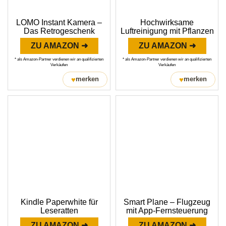
LOMO Instant Kamera –
Hochwirksame
Das Retrogeschenk
Luftreinigung mit Pflanzen
ZU AMAZON ➜
ZU AMAZON ➜
* als Amazon-Partner verdienen wir an qualifizierten
* als Amazon-Partner verdienen wir an qualifizierten
Verkäufen
Verkäufen
♥
♥
merken
merken
Kindle Paperwhite für
Smart Plane – Flugzeug
Leseratten
mit App-Fernsteuerung
ZU AMAZON ➜
ZU AMAZON ➜