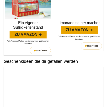
Ein eigener
Limonade selber machen
Süßigkeitenstand
ZU AMAZON ➜
ZU AMAZON ➜
* als Amazon-Partner verdienen wir an qualifizierten
Verkäufen
* als Amazon-Partner verdienen wir an qualifizierten
Verkäufen
♥
merken
♥
merken
Geschenkideen die dir gefallen werden