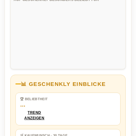
📊 GESCHENKLY EINBLICKE
🏆 BELIEBTHEIT
…
TREND
ANZEIGEN
🛒 KAUFWUNSCH · 30 TAGE