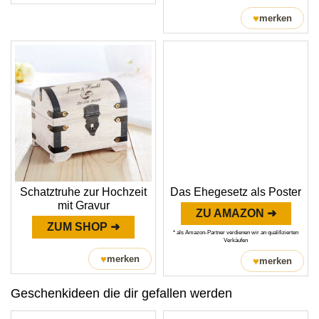
♥
merken
Schatztruhe zur Hochzeit
Das Ehegesetz als Poster
mit Gravur
ZU AMAZON ➜
ZUM SHOP ➜
* als Amazon-Partner verdienen wir an qualifizierten
Verkäufen
♥
merken
♥
merken
Geschenkideen die dir gefallen werden