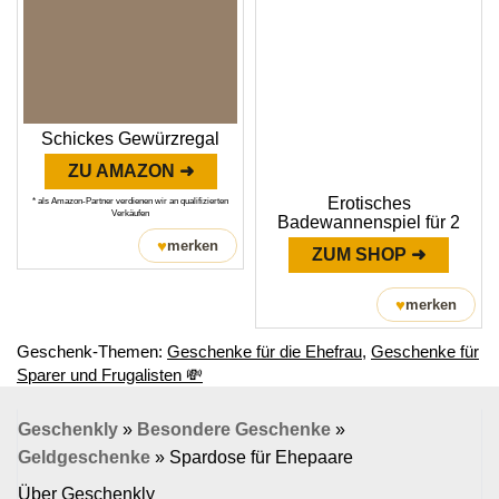
Schickes Gewürzregal
ZU AMAZON ➜
Erotisches
* als Amazon-Partner verdienen wir an qualifizierten
Verkäufen
Badewannenspiel für 2
♥
merken
ZUM SHOP ➜
♥
merken
Geschenk-Themen:
Geschenke für die Ehefrau
,
Geschenke für
Sparer und Frugalisten 💸
Geschenkly
»
Besondere Geschenke
»
Geldgeschenke
»
Spardose für Ehepaare
Über Geschenkly