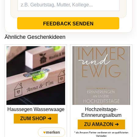
FEEDBACK SENDEN
Ähnliche Geschenkideen
Haussegen Wasserwaage
Hochzeitstage-
Erinnerungsalbum
ZUM SHOP ➜
ZU AMAZON ➜
♥
merken
* als Amazon-Partner verdienen wir an qualifizierten
Verkäufen