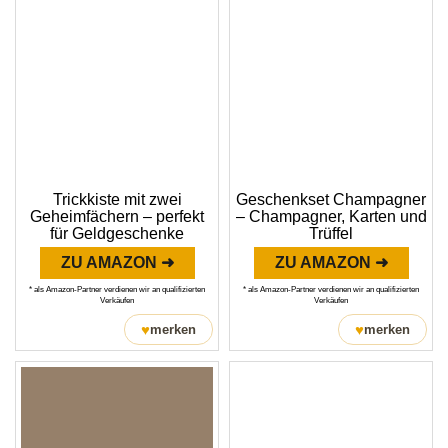
Trickkiste mit zwei
Geschenkset Champagner
Geheimfächern – perfekt
– Champagner, Karten und
für Geldgeschenke
Trüffel
ZU AMAZON ➜
ZU AMAZON ➜
* als Amazon-Partner verdienen wir an qualifizierten
* als Amazon-Partner verdienen wir an qualifizierten
Verkäufen
Verkäufen
♥
♥
merken
merken