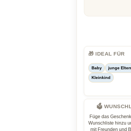
🎁 IDEAL FÜR
Baby
junge Elter
Kleinkind
🗳️ WUNSCH
Füge das Geschenk 
Wunschliste hinzu un
mit Freunden und 