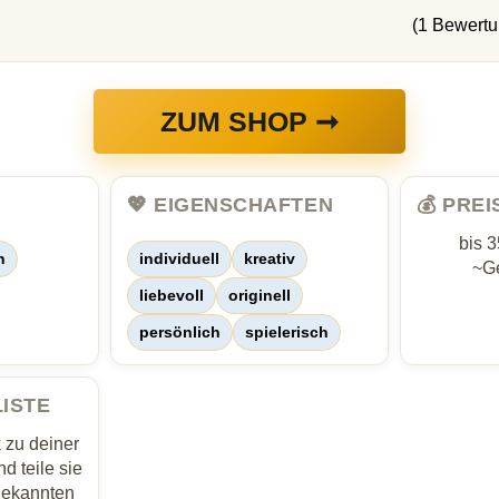
(1 Bewert
ZUM SHOP ➞
💖 EIGENSCHAFTEN
💰 PRE
bis 
n
individuell
kreativ
~Ge
liebevoll
originell
persönlich
spielerisch
LISTE
zu deiner
d teile sie
Bekannten