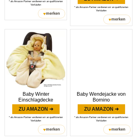
* als Amazon-Partner verdienen wir an qualifizierten
Verkäufen
* als Amazon-Partner verdienen wir an qualifizierten
Verkäufen
♥
merken
♥
merken
Baby Winter
Baby Wendejacke von
Einschlagdecke
Bornino
ZU AMAZON ➜
ZU AMAZON ➜
* als Amazon-Partner verdienen wir an qualifizierten
* als Amazon-Partner verdienen wir an qualifizierten
Verkäufen
Verkäufen
♥
♥
merken
merken