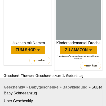
Lätzchen mit Namen
Kinderbademantel Drache
ZUM SHOP ➜
ZU AMAZON ➜
* als Amazon-Partner verdienen wir an qualifizierten
Verkäufen
♥
merken
♥
merken
Geschenk-Themen:
Geschenke zum 1. Geburtstag
Geschenkly
»
Babygeschenke
»
Babykleidung
»
Süßer
Baby Schneeanzug
Über Geschenkly