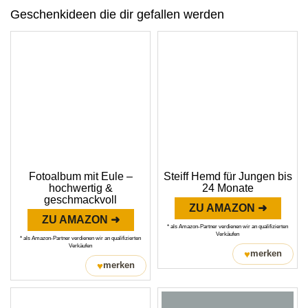
Geschenkideen die dir gefallen werden
Fotoalbum mit Eule –
Steiff Hemd für Jungen bis
hochwertig &
24 Monate
geschmackvoll
ZU AMAZON ➜
ZU AMAZON ➜
* als Amazon-Partner verdienen wir an qualifizierten
Verkäufen
* als Amazon-Partner verdienen wir an qualifizierten
Verkäufen
♥
merken
♥
merken