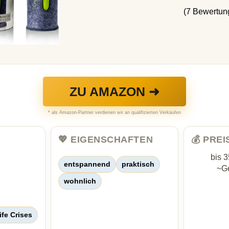
(7 Bewertun
ZU AMAZON ➜
* als Amazon-Partner verdienen wir an qualifizierten Verkäufen
💖 EIGENSCHAFTEN
💰 PRE
bis 
entspannend
praktisch
~Ge
wohnlich
ife Crises