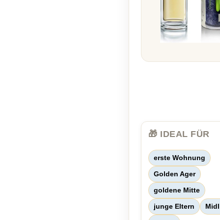
🎁 IDEAL FÜR
erste Wohnung
Golden Ager
goldene Mitte
junge Eltern
Midl