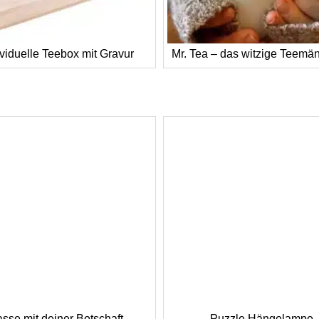
ividuelle Teebox mit Gravur
Mr. Tea – das witzige Teem
asse mit deiner Botschaft
Puzzle Hängelampe