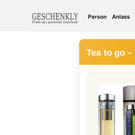
Person
Anlass
Tea to go –