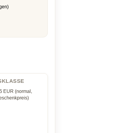
gen)
ISKLASSE
35 EUR (normal,
schenkpreis)