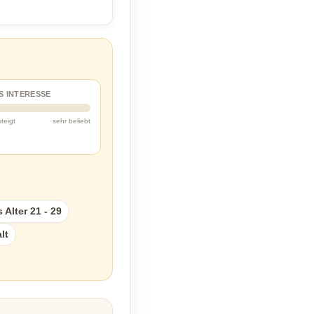
S INTERESSE
steigt
sehr beliebt
Alter 21 - 29
lt