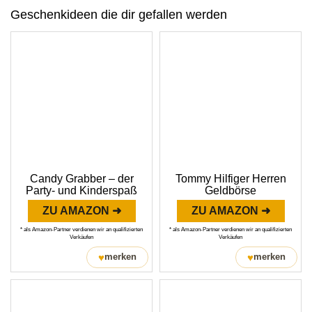
Geschenkideen die dir gefallen werden
Candy Grabber – der
Tommy Hilfiger Herren
Party- und Kinderspaß
Geldbörse
ZU AMAZON ➜
ZU AMAZON ➜
* als Amazon-Partner verdienen wir an qualifizierten
* als Amazon-Partner verdienen wir an qualifizierten
Verkäufen
Verkäufen
♥
♥
merken
merken