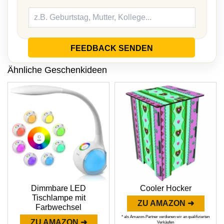
FEEDBACK SENDEN
Ähnliche Geschenkideen
Dimmbare LED
Cooler Hocker
Tischlampe mit
ZU AMAZON ➜
Farbwechsel
* als Amazon-Partner verdienen wir an qualifizierten
ZU AMAZON ➜
Verkäufen