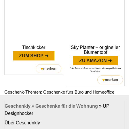
Tischkicker
Sky Planter – origineller
Blumentopf
ZUM SHOP ➜
ZU AMAZON ➜
♥
merken
* als Amazon-Partner verdienen wir an qualifizierten
Verkäufen
♥
merken
Geschenk-Themen:
Geschenke fürs Büro und Homeoffice
Geschenkly
»
Geschenke für die Wohnung
»
UP
Designhocker
Über Geschenkly