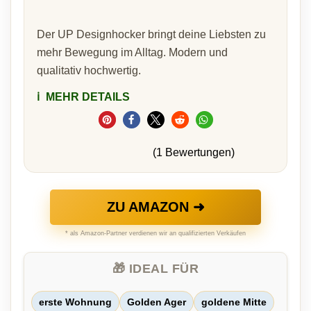
Der UP Designhocker bringt deine Liebsten zu
mehr Bewegung im Alltag. Modern und
qualitativ hochwertig.
ℹ️
MEHR DETAILS
(1 Bewertungen)
ZU AMAZON ➜
* als Amazon-Partner verdienen wir an qualifizierten Verkäufen
🎁 IDEAL FÜR
erste Wohnung
Golden Ager
goldene Mitte