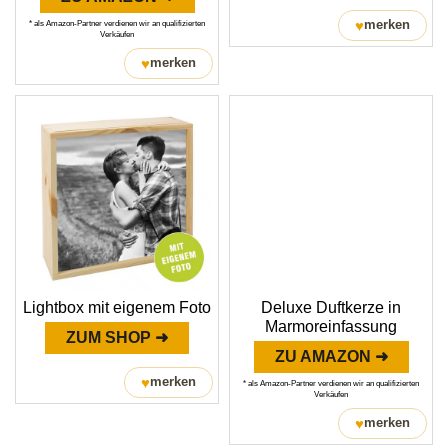
♥
merken
* als Amazon-Partner verdienen wir an qualifizierten
Verkäufen
♥
merken
Lightbox mit eigenem Foto
Deluxe Duftkerze in
Marmoreinfassung
ZUM SHOP ➜
ZU AMAZON ➜
♥
merken
* als Amazon-Partner verdienen wir an qualifizierten
Verkäufen
♥
merken