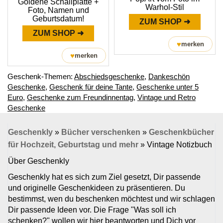
Goldene Schallplatte +
Warhol-Stil
Foto, Namen und
Geburtsdatum!
ZUM SHOP ➜
ZUM SHOP ➜
♥
merken
♥
merken
Geschenk-Themen:
Abschiedsgeschenke
,
Dankeschön
Geschenke
,
Geschenk für deine Tante
,
Geschenke unter 5
Euro
,
Geschenke zum Freundinnentag
,
Vintage und Retro
Geschenke
Geschenkly
»
Bücher verschenken
»
Geschenkbücher
für Hochzeit, Geburtstag und mehr
»
Vintage Notizbuch
Über Geschenkly
Geschenkly hat es sich zum Ziel gesetzt, Dir passende
und originelle Geschenkideen zu präsentieren. Du
bestimmst, wen du beschenken möchtest und wir schlagen
Dir passende Ideen vor. Die Frage "Was soll ich
schenken?" wollen wir hier beantworten und Dich vor