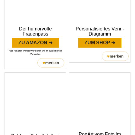
Der humorvolle
Personalisiertes Venn-
Frauenpass
Diagramm
ZU AMAZON ➜
ZUM SHOP ➜
* als Amazon-Partner verdienen wir an qualifizierten
Verkäufen
♥
merken
♥
merken
PopArt vom Foto im