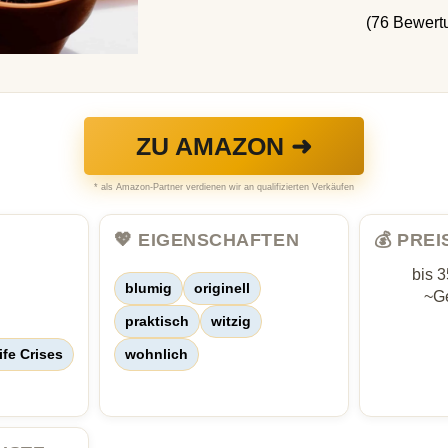
(76 Bewert
ZU AMAZON ➜
* als Amazon-Partner verdienen wir an qualifizierten Verkäufen
💖 EIGENSCHAFTEN
💰 PRE
bis 
blumig
originell
~Ge
praktisch
witzig
ife Crises
wohnlich