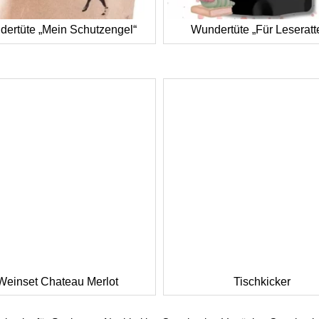
ertüte „Mein Schutzengel“
Wundertüte „Für Leseratt
Weinset Chateau Merlot
Tischkicker