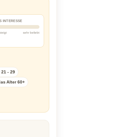
S INTERESSE
steigt
sehr beliebt
 21 - 29
as Alter 60+