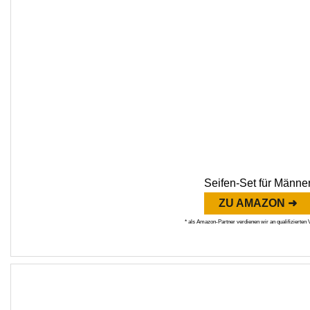
Seifen-Set für Männe
ZU AMAZON ➜
* als Amazon-Partner verdienen wir an qualifizierten 