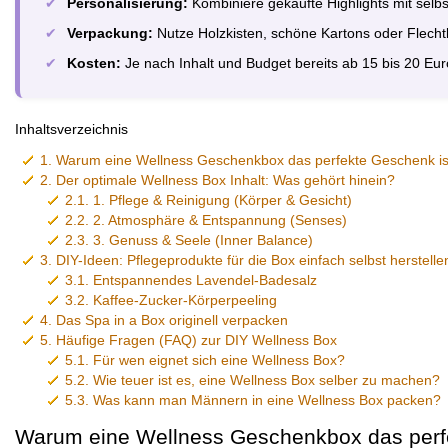
✔
Personalisierung:
Kombiniere gekaufte Highlights mit selb
✔
Verpackung:
Nutze Holzkisten, schöne Kartons oder Flechtk
✔
Kosten:
Je nach Inhalt und Budget bereits ab 15 bis 20 Euro
Inhaltsverzeichnis
1.
Warum eine Wellness Geschenkbox das perfekte Geschenk is
2.
Der optimale Wellness Box Inhalt: Was gehört hinein?
2.1.
1. Pflege & Reinigung (Körper & Gesicht)
2.2.
2. Atmosphäre & Entspannung (Senses)
2.3.
3. Genuss & Seele (Inner Balance)
3.
DIY-Ideen: Pflegeprodukte für die Box einfach selbst herstelle
3.1.
Entspannendes Lavendel-Badesalz
3.2.
Kaffee-Zucker-Körperpeeling
4.
Das Spa in a Box originell verpacken
5.
Häufige Fragen (FAQ) zur DIY Wellness Box
5.1.
Für wen eignet sich eine Wellness Box?
5.2.
Wie teuer ist es, eine Wellness Box selber zu machen?
5.3.
Was kann man Männern in eine Wellness Box packen?
Warum eine Wellness Geschenkbox das perf