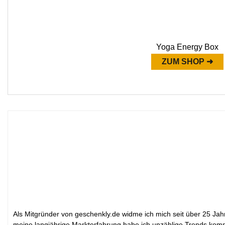
Yoga Energy Box
ZUM SHOP ➜
Als Mitgründer von geschenkly.de widme ich mich seit über 25 Jahr
meine langjährige Markterfahrung habe ich unzählige Trends komm