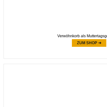
Verwöhnkorb als Muttertags
ZUM SHOP ➜