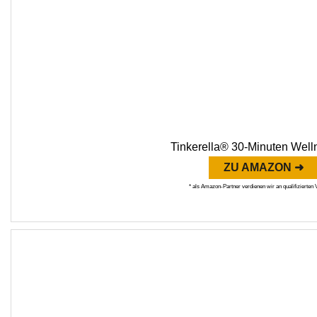
Tinkerella® 30-Minuten Well
ZU AMAZON ➜
* als Amazon-Partner verdienen wir an qualifizierten 