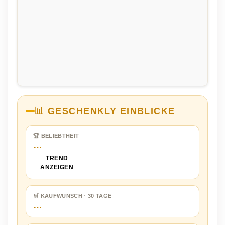
📊 GESCHENKLY EINBLICKE
🏆 BELIEBTHEIT
…
TREND
ANZEIGEN
🛒 KAUFWUNSCH · 30 TAGE
…