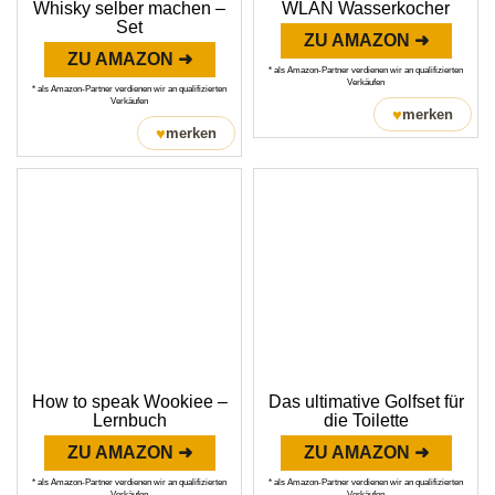
Whisky selber machen –
WLAN Wasserkocher
Set
ZU AMAZON ➜
ZU AMAZON ➜
* als Amazon-Partner verdienen wir an qualifizierten
Verkäufen
* als Amazon-Partner verdienen wir an qualifizierten
Verkäufen
♥
merken
♥
merken
How to speak Wookiee –
Das ultimative Golfset für
Lernbuch
die Toilette
ZU AMAZON ➜
ZU AMAZON ➜
* als Amazon-Partner verdienen wir an qualifizierten
* als Amazon-Partner verdienen wir an qualifizierten
Verkäufen
Verkäufen