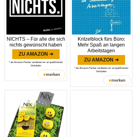
NICHTS – Für alle die sich
Kritzelblock fürs Büro:
nichts gewünscht haben
Mehr Spaß an langen
Arbeitstagen
ZU AMAZON ➜
ZU AMAZON ➜
* als Amazon-Partner verdienen wir an qualifizierten
Verkäufen
* als Amazon-Partner verdienen wir an qualifizierten
Verkäufen
♥
merken
♥
merken