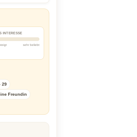
S INTERESSE
steigt
sehr beliebt
- 29
ine Freundin