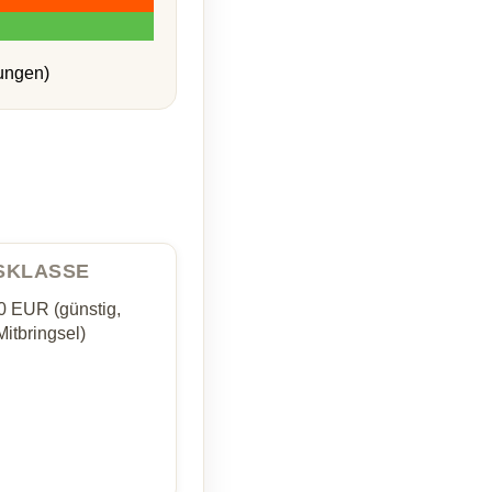
ungen)
ISKLASSE
0 EUR (günstig,
Mitbringsel)