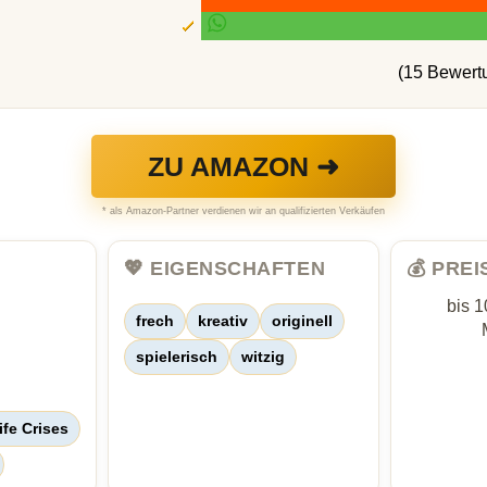
(15 Bewert
ZU AMAZON ➜
* als Amazon-Partner verdienen wir an qualifizierten Verkäufen
💖 EIGENSCHAFTEN
💰 PRE
bis 1
frech
kreativ
originell
spielerisch
witzig
ife Crises