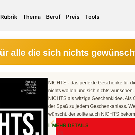
Rubrik
Thema
Beruf
Preis
Tools
r alle die sich nichts gewünsc
NICHTS - das perfekte Geschenke für die
nichts wollen und sich nichts wünschen. J
NICHTS als witzige Geschenkidee. Als
der Spaß zu jedem Geschenkanlass. W
wünscht, der sollte auch NICHTS beko
ℹ️
MEHR DETAILS