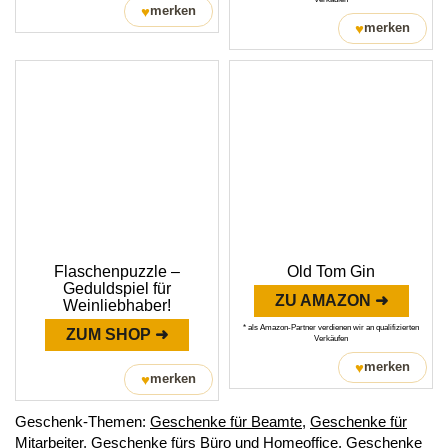
♥
merken
♥
merken
Flaschenpuzzle –
Old Tom Gin
Geduldspiel für
ZU AMAZON ➜
Weinliebhaber!
* als Amazon-Partner verdienen wir an qualifizierten
ZUM SHOP ➜
Verkäufen
♥
merken
♥
merken
Geschenk-Themen:
Geschenke für Beamte
,
Geschenke für
Mitarbeiter
,
Geschenke fürs Büro und Homeoffice
,
Geschenke