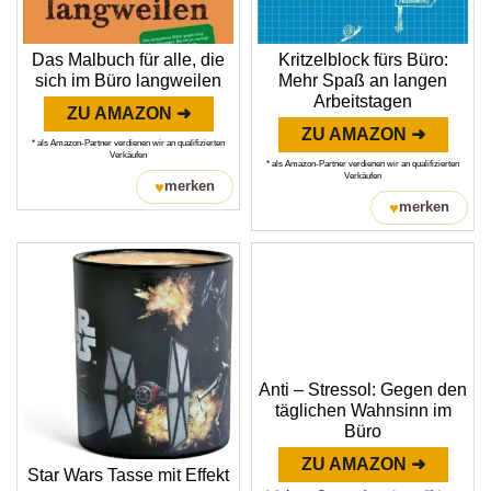
Das Malbuch für alle, die
Kritzelblock fürs Büro:
sich im Büro langweilen
Mehr Spaß an langen
Arbeitstagen
ZU AMAZON ➜
ZU AMAZON ➜
* als Amazon-Partner verdienen wir an qualifizierten
Verkäufen
* als Amazon-Partner verdienen wir an qualifizierten
Verkäufen
♥
merken
♥
merken
Anti – Stressol: Gegen den
täglichen Wahnsinn im
Büro
ZU AMAZON ➜
Star Wars Tasse mit Effekt