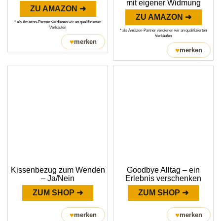
mit eigener Widmung
ZU AMAZON ➜
ZU AMAZON ➜
* als Amazon-Partner verdienen wir an qualifizierten
Verkäufen
* als Amazon-Partner verdienen wir an qualifizierten
Verkäufen
♥
merken
♥
merken
Kissenbezug zum Wenden
Goodbye Alltag – ein
– Ja/Nein
Erlebnis verschenken
ZUM SHOP ➜
ZUM SHOP ➜
♥
♥
merken
merken