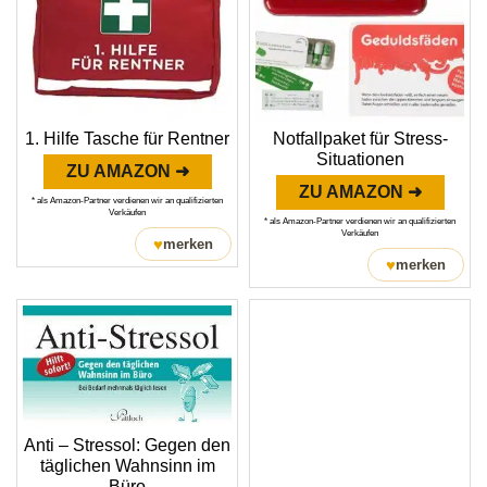
1. Hilfe Tasche für Rentner
Notfallpaket für Stress-
Situationen
ZU AMAZON ➜
ZU AMAZON ➜
* als Amazon-Partner verdienen wir an qualifizierten
Verkäufen
* als Amazon-Partner verdienen wir an qualifizierten
Verkäufen
♥
merken
♥
merken
Anti – Stressol: Gegen den
täglichen Wahnsinn im
Büro