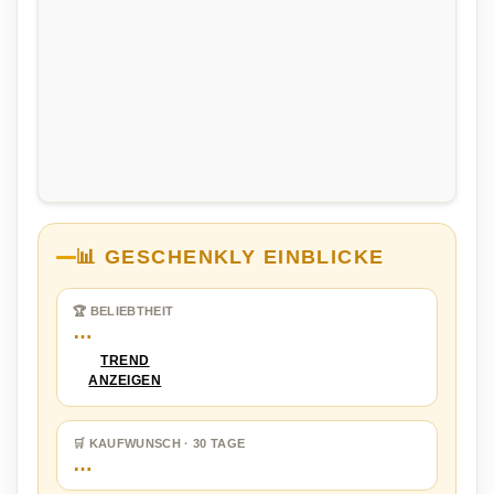
📊 GESCHENKLY EINBLICKE
🏆 BELIEBTHEIT
…
TREND
ANZEIGEN
🛒 KAUFWUNSCH · 30 TAGE
…