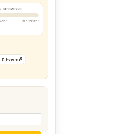
S INTERESSE
steigt
sehr beliebt
 & Feiern🎉