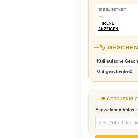
🏆 BELIEBTHEIT
…
TREND
ANZEIGEN
🏷️ GESCHE
Kulinarische Gesc
Grillgeschenke♨️
💬 GESCHENKL
Für welchen Anlass