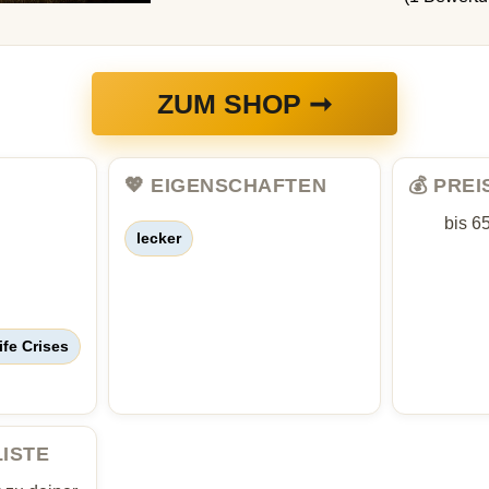
ZUM SHOP ➞
💖 EIGENSCHAFTEN
💰 PRE
bis 6
lecker
ife Crises
LISTE