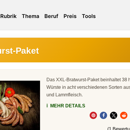
Rubrik
Thema
Beruf
Preis
Tools
rst-Paket
Das XXL-Bratwurst-Paket beinhaltet 38
Würste in acht verschiedenen Sorten au
und Lammfleisch.
ℹ️
MEHR DETAILS
(1 Bewert