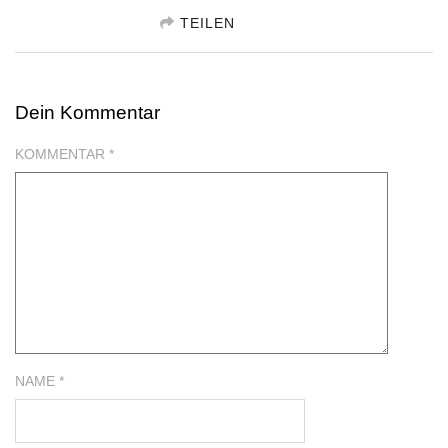
TEILEN
GESCHENKIDEE TEILEN FACEBOOK
Dein Kommentar
GESCHENKIDEE TEILEN TWITTER
KOMMENTAR
*
GESCHENKIDEE TEILEN GOOGLE
NAME *