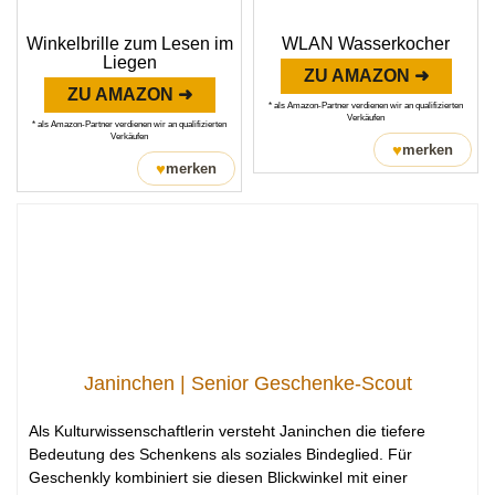
Winkelbrille zum Lesen im
WLAN Wasserkocher
Liegen
ZU AMAZON ➜
ZU AMAZON ➜
* als Amazon-Partner verdienen wir an qualifizierten
Verkäufen
* als Amazon-Partner verdienen wir an qualifizierten
Verkäufen
♥
merken
♥
merken
Janinchen | Senior Geschenke-Scout
Als Kulturwissenschaftlerin versteht Janinchen die tiefere
Bedeutung des Schenkens als soziales Bindeglied. Für
Geschenkly kombiniert sie diesen Blickwinkel mit einer