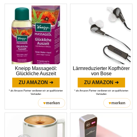
Kneipp Massageöl:
Lärmreduzierter Kopfhörer
Glückliche Auszeit
von Bose
ZU AMAZON ➜
ZU AMAZON ➜
* als Amazon-Partner verdienen wir an qualifizierten
* als Amazon-Partner verdienen wir an qualifizierten
Verkäufen
Verkäufen
♥
♥
merken
merken