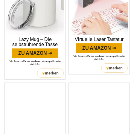
Lazy Mug – Die
Virtuelle Laser Tastatur
selbstrührende Tasse
ZU AMAZON ➜
ZU AMAZON ➜
* als Amazon-Partner verdienen wir an qualifizierten
Verkäufen
* als Amazon-Partner verdienen wir an qualifizierten
Verkäufen
♥
merken
♥
merken