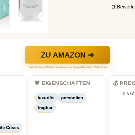
(1 Bewert
ZU AMAZON ➜
* als Amazon-Partner verdienen wir an qualifizierten Verkäufen
💖 EIGENSCHAFTEN
💰 PRE
bis 6
luxuriös
persönlich
tragbar
ife Crises