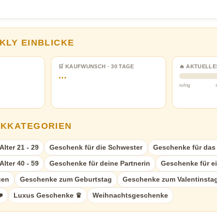
KLY EINBLICKE
🛒 KAUFWUNSCH · 30 TAGE
🔥 AKTUELLE
…
ruhig
NKKATEGORIEN
lter 21 - 29
Geschenk für die Schwester
Geschenke für das A
lter 40 - 59
Geschenke für deine Partnerin
Geschenke für e
uen
Geschenke zum Geburtstag
Geschenke zum Valentinsta
️
Luxus Geschenke ♛
Weihnachtsgeschenke