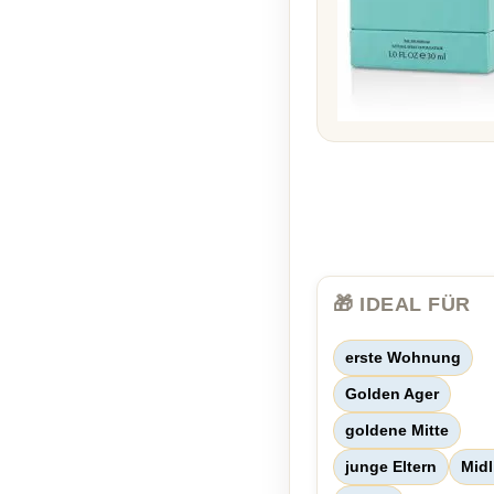
🎁 IDEAL FÜR
erste Wohnung
Golden Ager
goldene Mitte
junge Eltern
Midl