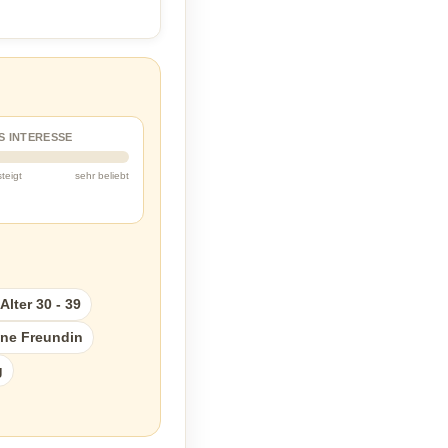
S INTERESSE
steigt
sehr beliebt
lter 30 - 39
ine Freundin
g