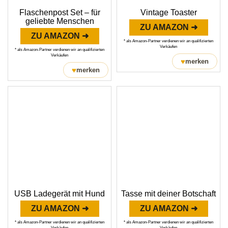
Flaschenpost Set – für
Vintage Toaster
geliebte Menschen
ZU AMAZON ➜
ZU AMAZON ➜
* als Amazon-Partner verdienen wir an qualifizierten
Verkäufen
* als Amazon-Partner verdienen wir an qualifizierten
Verkäufen
♥
merken
♥
merken
USB Ladegerät mit Hund
Tasse mit deiner Botschaft
ZU AMAZON ➜
ZU AMAZON ➜
* als Amazon-Partner verdienen wir an qualifizierten
* als Amazon-Partner verdienen wir an qualifizierten
Verkäufen
Verkäufen