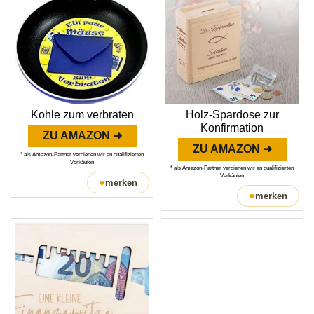
Kohle zum verbraten
Holz-Spardose zur
Konfirmation
ZU AMAZON ➜
ZU AMAZON ➜
* als Amazon-Partner verdienen wir an qualifizierten
Verkäufen
* als Amazon-Partner verdienen wir an qualifizierten
Verkäufen
♥
merken
♥
merken